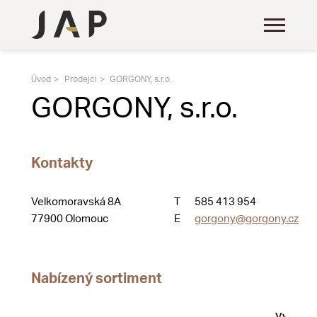
Úvod
Prodejci
GORGONY, s.r.o.
GORGONY, s.r.o.
Kontakty
Velkomoravská 8A
T
585 413 954
77900 Olomouc
E
gorgony@gorgony.cz
Nabízený sortiment
Vystave