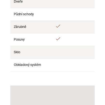
Dveře
Ne
Ne
Ne
Půdní schody
Ne
Ne
Ne
Ano
Zárubně
Ne
Ne
Ano
Posuvy
Ne
Ne
Sklo
Ne
Ne
Ne
Obkladový systém
Ne
Ne
Ne