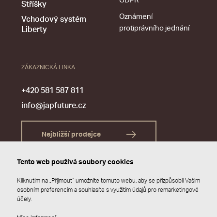
GDPR
Stříšky
Oznámení
Vchodový systém
protiprávního jednání
Liberty
ZÁKAZNICKÁ LINKA
+420 581 587 811
info@japfuture.cz
Nejbližší prodejce
Tento web používá soubory cookies
Kliknutím na „Přijmout“ umožníte tomuto webu, aby se přizpůsobil Vašim
osobním preferencím a souhlasíte s využitím údajů pro remarketingové
účely.