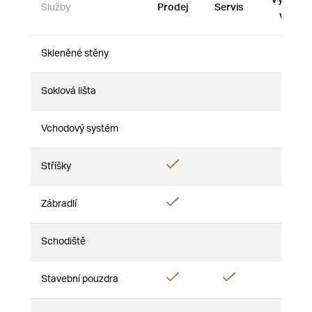
Služby
Prodej
Servis
vzorky
Skleněné stěny
Ne
Ne
Ne
Soklová lišta
Ne
Ne
Ne
Vchodový systém
Ne
Ne
Ne
Ano
Stříšky
Ne
Ne
Ano
Zábradlí
Ne
Ne
Schodiště
Ne
Ne
Ne
Ano
Ano
Stavební pouzdra
Ne