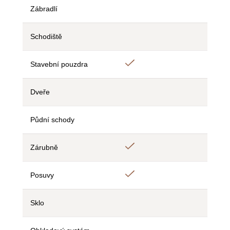
Zábradlí
Ne
Ne
Ne
Schodiště
Ne
Ne
Ne
Ano
Stavební pouzdra
Ne
Ne
Dveře
Ne
Ne
Ne
Půdní schody
Ne
Ne
Ne
Ano
Zárubně
Ne
Ne
Ano
Posuvy
Ne
Ne
Sklo
Ne
Ne
Ne