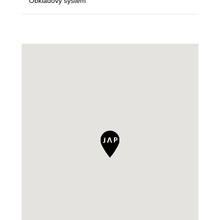
Obkladový systém
Ne
Ne
Ne