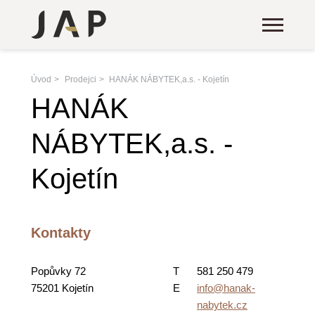
Úvod
Prodejci
HANÁK NÁBYTEK,a.s. - Kojetín
HANÁK
NÁBYTEK,a.s. -
Kojetín
Kontakty
Popůvky 72
T
581 250 479
75201 Kojetín
E
info@hanak-
nabytek.cz