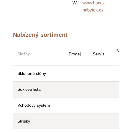
W
www.hanak-
nabytek.cz
Nabízený sortiment
Vystave
Služby
Prodej
Servis
vzork
Skleněné stěny
Ne
Ne
Ne
Soklová lišta
Ne
Ne
Ne
Vchodový systém
Ne
Ne
Ne
Stříšky
Ne
Ne
Ne