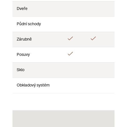
Dveře
Ne
Ne
Ne
Půdní schody
Ne
Ne
Ne
Ano
Ano
Zárubně
Ne
Ano
Posuvy
Ne
Ne
Sklo
Ne
Ne
Ne
Obkladový systém
Ne
Ne
Ne