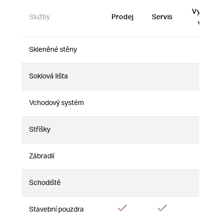
Vystave
Služby
Prodej
Servis
vzorky
Skleněné stěny
Ne
Ne
Ne
Soklová lišta
Ne
Ne
Ne
Vchodový systém
Ne
Ne
Ne
Stříšky
Ne
Ne
Ne
Zábradlí
Ne
Ne
Ne
Schodiště
Ne
Ne
Ne
Ano
Ano
Stavební pouzdra
Ne