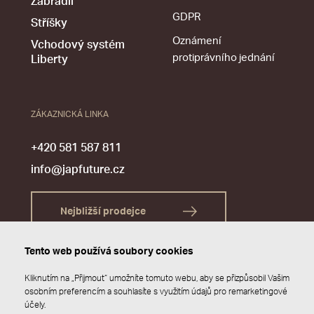
Zábradlí
GDPR
Stříšky
Oznámení
Vchodový systém
protiprávního jednání
Liberty
ZÁKAZNICKÁ LINKA
+420 581 587 811
info@japfuture.cz
Nejbližší prodejce
Tento web používá soubory cookies
Kliknutím na „Přijmout“ umožníte tomuto webu, aby se přizpůsobil Vašim
osobním preferencím a souhlasíte s využitím údajů pro remarketingové
účely.