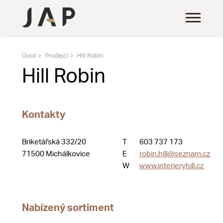
Úvod
Prodejci
Hill Robin
Hill Robin
Kontakty
Briketářská 332/20
T
603 737 173
71500 Michálkovice
E
robin.hill@seznam.cz
W
www.interieryhill.cz
Nabízený sortiment