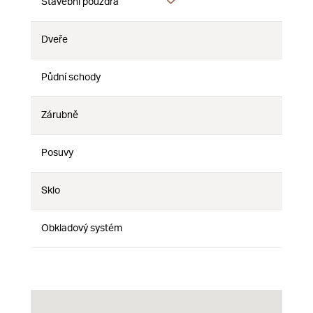
Ano
Stavební pouzdra
Ne
Ne
Dveře
Ne
Ne
Ne
Půdní schody
Ne
Ne
Ne
Zárubně
Ne
Ne
Ne
Posuvy
Ne
Ne
Ne
Sklo
Ne
Ne
Ne
Obkladový systém
Ne
Ne
Ne