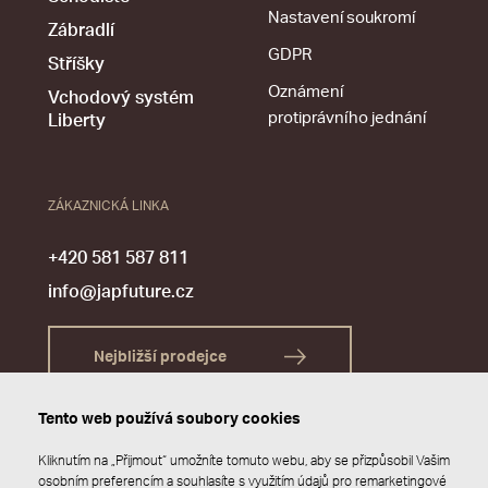
Nastavení soukromí
Zábradlí
GDPR
Stříšky
Oznámení
Vchodový systém
protiprávního jednání
Liberty
ZÁKAZNICKÁ LINKA
+420 581 587 811
info@japfuture.cz
Nejbližší prodejce
Tento web používá soubory cookies
Kliknutím na „Přijmout“ umožníte tomuto webu, aby se přizpůsobil Vašim
osobním preferencím a souhlasíte s využitím údajů pro remarketingové