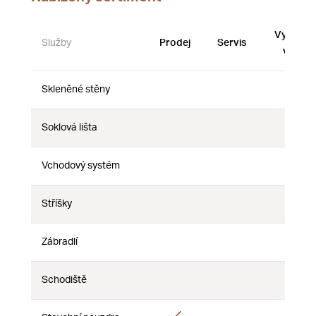
Vystave
Služby
Prodej
Servis
vzorky
Skleněné stěny
Ne
Ne
Ne
Soklová lišta
Ne
Ne
Ne
Vchodový systém
Ne
Ne
Ne
Stříšky
Ne
Ne
Ne
Zábradlí
Ne
Ne
Ne
Schodiště
Ne
Ne
Ne