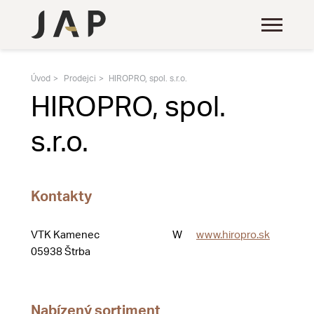
Úvod
Prodejci
HIROPRO, spol. s.r.o.
HIROPRO, spol.
s.r.o.
Kontakty
VTK Kamenec
W
www.hiropro.sk
05938 Štrba
Nabízený sortiment