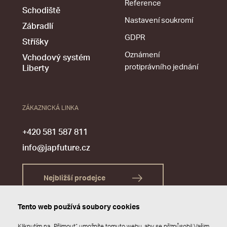
Reference
Schodiště
Nastavení soukromí
Zábradlí
GDPR
Stříšky
Oznámení
Vchodový systém
protiprávního jednání
Liberty
ZÁKAZNICKÁ LINKA
+420 581 587 811
info@japfuture.cz
Nejbližší prodejce
Tento web používá soubory cookies
Kliknutím na „Přijmout“ umožníte tomuto webu, aby se přizpůsobil Vašim