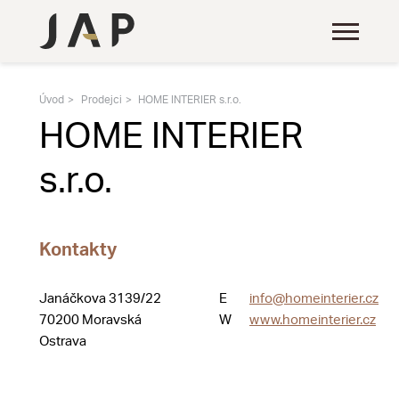
Úvod
Prodejci
HOME INTERIER s.r.o.
HOME INTERIER
s.r.o.
Kontakty
Janáčkova 3139/22
E
info@homeinterier.cz
70200 Moravská
W
www.homeinterier.cz
Ostrava