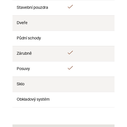
Ano
Stavební pouzdra
Ne
Ne
Dveře
Ne
Ne
Ne
Půdní schody
Ne
Ne
Ne
Ano
Zárubně
Ne
Ne
Ano
Posuvy
Ne
Ne
Sklo
Ne
Ne
Ne
Obkladový systém
Ne
Ne
Ne