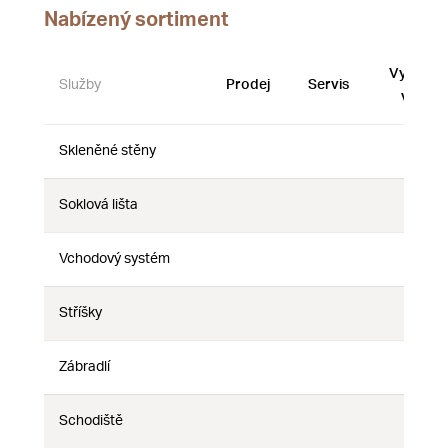
Nabízený sortiment
Vystave
Služby
Prodej
Servis
vzorky
Skleněné stěny
Ne
Ne
Ne
Soklová lišta
Ne
Ne
Ne
Vchodový systém
Ne
Ne
Ne
Stříšky
Ne
Ne
Ne
Zábradlí
Ne
Ne
Ne
Schodiště
Ne
Ne
Ne