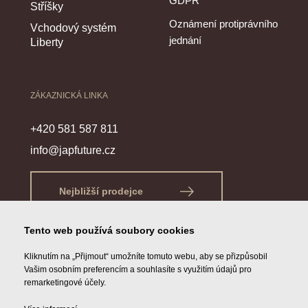
GDPR
Stříšky
Oznámení protiprávního
Vchodový systém
jednání
Liberty
ZÁKAZNICKÁ LINKA
+420 581 587 811
info@japfuture.cz
Nejbližší prodejce
Tento web používá soubory cookies
Kliknutím na „Přijmout“ umožníte tomuto webu, aby se přizpůsobil
Vašim osobním preferencím a souhlasíte s využitím údajů pro
remarketingové účely.