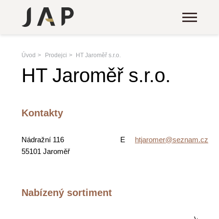
Úvod
Prodejci
HT Jaroměř s.r.o.
HT Jaroměř s.r.o.
Kontakty
Nádražní 116
E
htjaromer@seznam.cz
55101 Jaroměř
Nabízený sortiment
Vystave