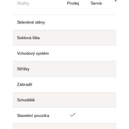
Služby
Prodej
Servis
vzork
Skleněné stěny
Ne
Ne
Ne
Soklová lišta
Ne
Ne
Ne
Vchodový systém
Ne
Ne
Ne
Stříšky
Ne
Ne
Ne
Zábradlí
Ne
Ne
Ne
Schodiště
Ne
Ne
Ne
Ano
Stavební pouzdra
Ne
Ne