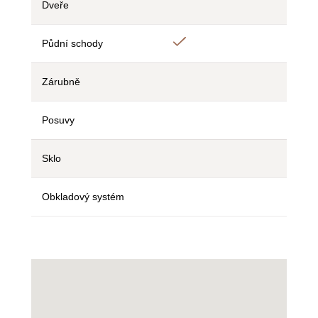
Dveře
Ne
Ne
Ne
Ano
Půdní schody
Ne
Ne
Zárubně
Ne
Ne
Ne
Posuvy
Ne
Ne
Ne
Sklo
Ne
Ne
Ne
Obkladový systém
Ne
Ne
Ne