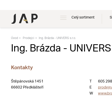
Celý sortiment
S
Úvod
Prodejci
Ing. Brázda - UNIVERS s.r.o.
Ing. Brázda - UNIVERS 
Kontakty
Štěpánovská 1451
T
605 298
66602 Předklášteří
E
prodejn
W
www.bra