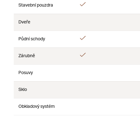
Ano
Stavební pouzdra
Ne
Dveře
Ne
Ne
Ano
Půdní schody
Ne
Ano
Zárubně
Ne
Posuvy
Ne
Ne
Sklo
Ne
Ne
Obkladový systém
Ne
Ne