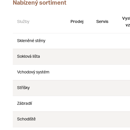
Nabízený sortiment
Vys
Služby
Prodej
Servis
vz
Skleněné stěny
Ne
Ne
Soklová lišta
Ne
Ne
Vchodový systém
Ne
Ne
Stříšky
Ne
Ne
Zábradlí
Ne
Ne
Schodiště
Ne
Ne