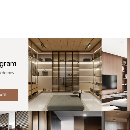
agram
š domov.
ofil