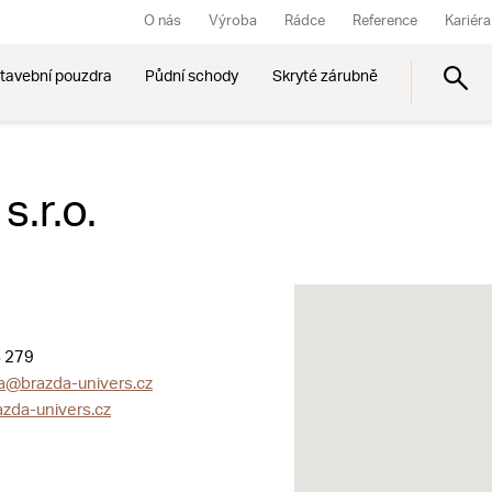
O nás
Výroba
Rádce
Reference
Kariéra
tavební pouzdra
Půdní schody
Skryté zárubně
s.r.o.
 279
a@brazda-univers.cz
zda-univers.cz