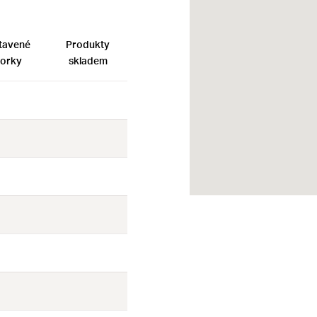
tavené
Produkty
orky
skladem
Ne
Ne
Ne
Ne
Ne
Ne
Ne
Ne
Ne
Ne
Ne
Ne