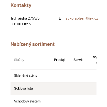
Kontakty
Truhlářská 2755/5
E
sykoraplzen@iex.cz
30100 Plzeň
Nabízený sortiment
Vystave
Služby
Prodej
Servis
vzorky
Skleněné stěny
Ne
Ne
Ne
Soklová lišta
Ne
Ne
Ne
Vchodový systém
Ne
Ne
Ne