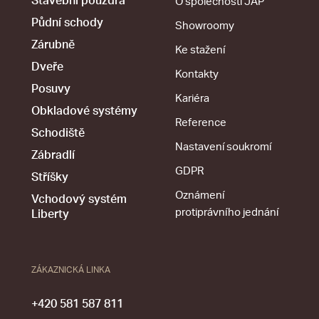
Stavební pouzdra
O společnosti JAP
Půdní schody
Showroomy
Zárubně
Ke stažení
Dveře
Kontakty
Posuvy
Kariéra
Obkladové systémy
Reference
Schodiště
Nastavení soukromí
Zábradlí
GDPR
Stříšky
Oznámení
Vchodový systém
protiprávního jednání
Liberty
ZÁKAZNICKÁ LINKA
+420 581 587 811