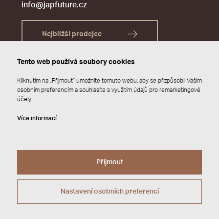
info@japfuture.cz
Nejbližší prodejce
Tento web používá soubory cookies
Kliknutím na „Přijmout“ umožníte tomuto webu, aby se přizpůsobil Vašim
osobním preferencím a souhlasíte s využitím údajů pro remarketingové
účely.
Více informací
Přijmout
© 2026 JAP FUTURE s.r.o.
Zásady ochrany osobních údajů
Webdesign by
Studio 9
Nastavení osobních preferencí