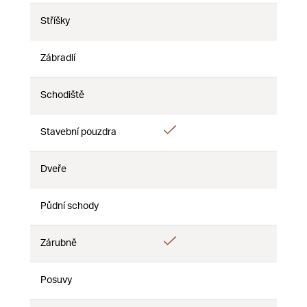
Stříšky
Ne
Ne
Ne
Zábradlí
Ne
Ne
Ne
Schodiště
Ne
Ne
Ne
Ano
Stavební pouzdra
Ne
Ne
Dveře
Ne
Ne
Ne
Půdní schody
Ne
Ne
Ne
Ano
Zárubně
Ne
Ne
Posuvy
Ne
Ne
Ne