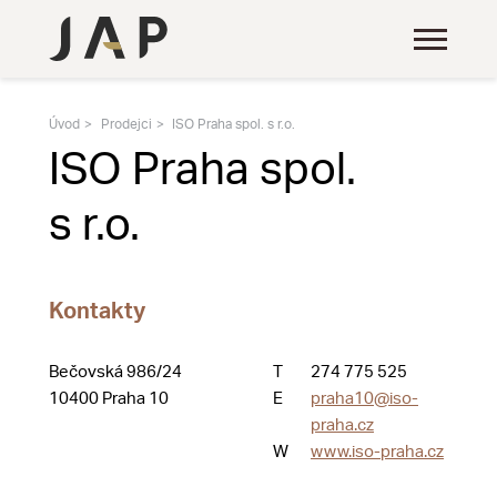
Úvod
Prodejci
ISO Praha spol. s r.o.
ISO Praha spol.
s r.o.
Kontakty
Bečovská 986/24
T
274 775 525
10400 Praha 10
E
praha10@iso-
praha.cz
W
www.iso-praha.cz