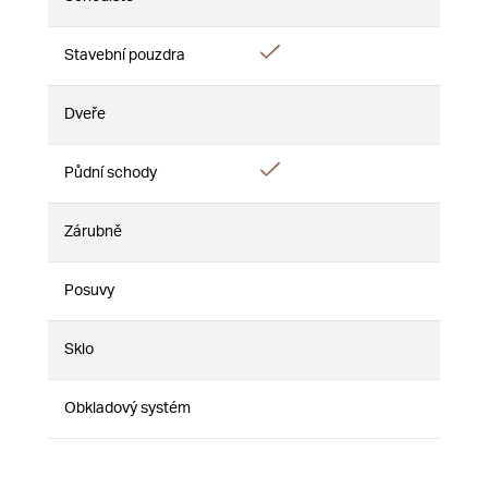
Ne
Ne
Ne
Ano
Stavební pouzdra
Ne
Ne
Dveře
Ne
Ne
Ne
Ano
Půdní schody
Ne
Ne
Zárubně
Ne
Ne
Ne
Posuvy
Ne
Ne
Ne
Sklo
Ne
Ne
Ne
Obkladový systém
Ne
Ne
Ne