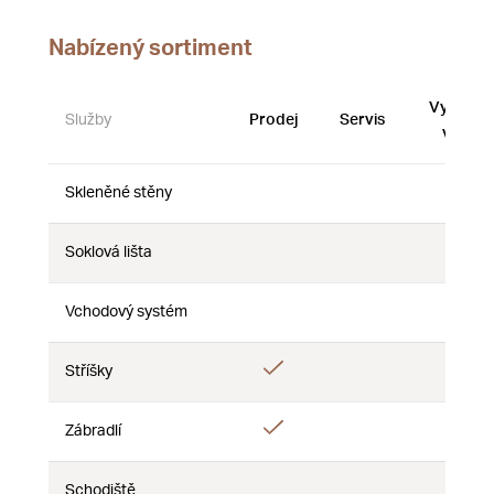
Nabízený sortiment
Vystave
Služby
Prodej
Servis
vzorky
Skleněné stěny
Ne
Ne
Ne
Soklová lišta
Ne
Ne
Ne
Vchodový systém
Ne
Ne
Ne
Ano
Stříšky
Ne
Ne
Ano
Zábradlí
Ne
Ne
Schodiště