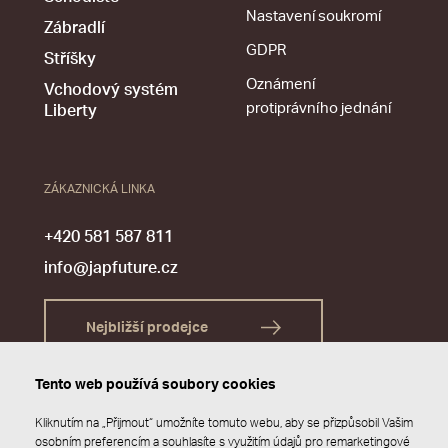
Nastavení soukromí
Zábradlí
GDPR
Stříšky
Oznámení
Vchodový systém
protiprávního jednání
Liberty
ZÁKAZNICKÁ LINKA
+420 581 587 811
info@japfuture.cz
Nejbližší prodejce
Tento web používá soubory cookies
Kliknutím na „Přijmout“ umožníte tomuto webu, aby se přizpůsobil Vašim
osobním preferencím a souhlasíte s využitím údajů pro remarketingové