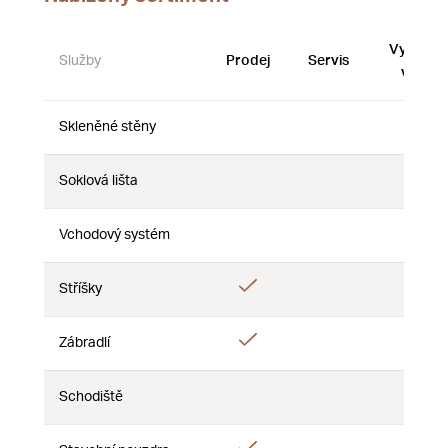
Vystave
Služby
Prodej
Servis
vzorky
Skleněné stěny
Ne
Ne
Ne
Soklová lišta
Ne
Ne
Ne
Vchodový systém
Ne
Ne
Ne
Ano
Stříšky
Ne
Ne
Ano
Zábradlí
Ne
Ne
Schodiště
Ne
Ne
Ne