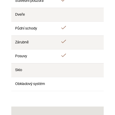
Ano
Stavební pouzdra
Ne
Ne
Dveře
Ne
Ne
Ne
Ano
Půdní schody
Ne
Ne
Ano
Zárubně
Ne
Ne
Ano
Posuvy
Ne
Ne
Sklo
Ne
Ne
Ne
Obkladový systém
Ne
Ne
Ne