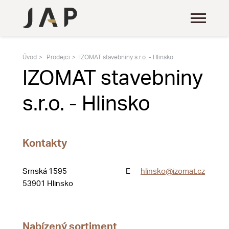
Úvod
Prodejci
IZOMAT stavebniny s.r.o. - Hlinsko
IZOMAT stavebniny
s.r.o. - Hlinsko
Kontakty
Srnská 1595
E
hlinsko@izomat.cz
53901 Hlinsko
Nabízený sortiment