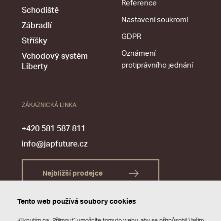
Reference
Schodiště
Nastavení soukromí
Zábradlí
GDPR
Stříšky
Oznámení
Vchodový systém
protiprávního jednání
Liberty
ZÁKAZNICKÁ LINKA
+420 581 587 811
info@japfuture.cz
Nejbližší prodejce
Tento web používá soubory cookies
Kliknutím na „Přijmout“ umožníte tomuto webu, aby se přizpůsobil Vašim