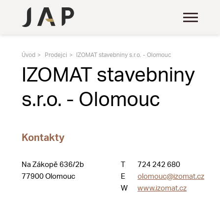
Úvod
Prodejci
IZOMAT stavebniny s.r.o. - Olomouc
IZOMAT stavebniny
s.r.o. - Olomouc
Kontakty
Na Zákopě 636/2b
T
724 242 680
77900 Olomouc
E
olomouc@izomat.cz
W
www.izomat.cz