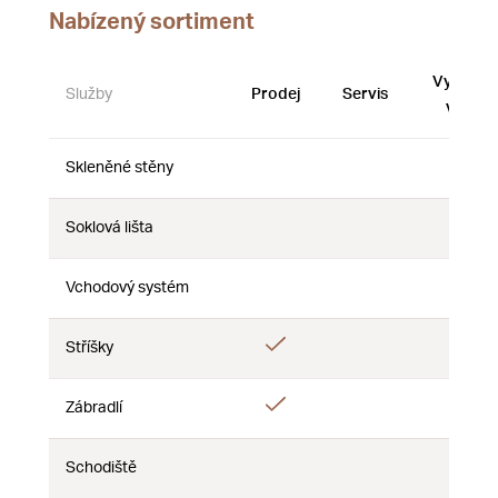
Nabízený sortiment
Vystave
Služby
Prodej
Servis
vzorky
Skleněné stěny
Ne
Ne
Ne
Soklová lišta
Ne
Ne
Ne
Vchodový systém
Ne
Ne
Ne
Ano
Stříšky
Ne
Ne
Ano
Zábradlí
Ne
Ne
Schodiště
Ne
Ne
Ne