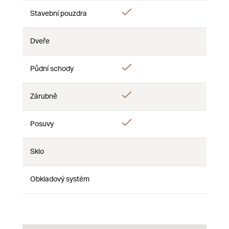
Ano
Stavební pouzdra
Ne
Ne
Dveře
Ne
Ne
Ne
Ano
Půdní schody
Ne
Ne
Ano
Zárubně
Ne
Ne
Ano
Posuvy
Ne
Ne
Sklo
Ne
Ne
Ne
Obkladový systém
Ne
Ne
Ne