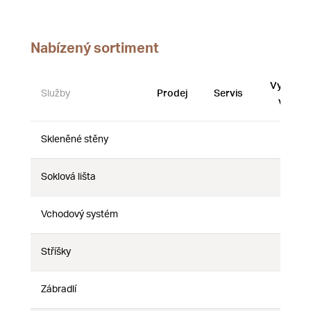
Nabízený sortiment
Vystave
Služby
Prodej
Servis
vzorky
Skleněné stěny
Ne
Ne
Ne
Soklová lišta
Ne
Ne
Ne
Vchodový systém
Ne
Ne
Ne
Stříšky
Ne
Ne
Ne
Zábradlí
Ne
Ne
Ne