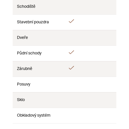
Schodiště
Ne
Ne
Ne
Ano
Stavební pouzdra
Ne
Ne
Dveře
Ne
Ne
Ne
Ano
Půdní schody
Ne
Ne
Ano
Zárubně
Ne
Ne
Posuvy
Ne
Ne
Ne
Sklo
Ne
Ne
Ne
Obkladový systém
Ne
Ne
Ne