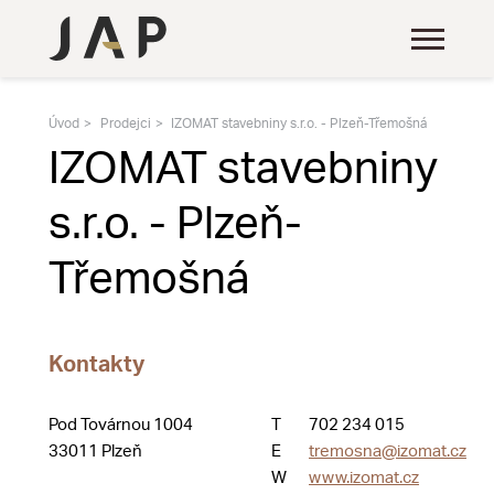
Úvod
Prodejci
IZOMAT stavebniny s.r.o. - Plzeň-Třemošná
IZOMAT stavebniny
s.r.o. - Plzeň-
Třemošná
Kontakty
Pod Továrnou 1004
T
702 234 015
33011 Plzeň
E
tremosna@izomat.cz
W
www.izomat.cz