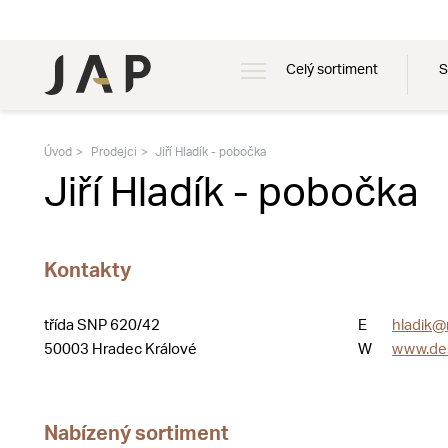
Celý sortiment
S
Úvod
Prodejci
Jiří Hladík - pobočka
Jiří Hladík - pobočka
Kontakty
třída SNP 620/42
E
hladik@
50003 Hradec Králové
W
www.des
Nabízený sortiment