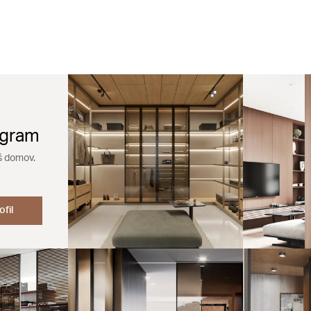
agram
š domov.
ofil