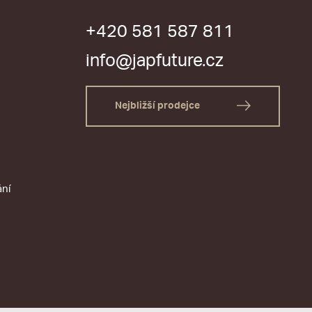
+420 581 587 811
info@japfuture.cz
Nejbližší prodejce
ání