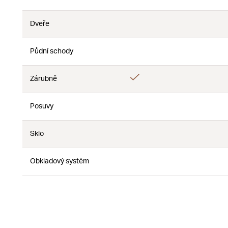
Ne
Dveře
Ne
Ne
Půdní schody
Ne
Ne
Ano
Zárubně
Ne
Posuvy
Ne
Ne
Sklo
Ne
Ne
Obkladový systém
Ne
Ne