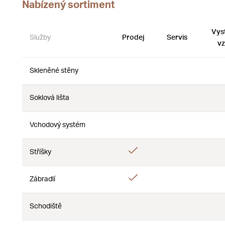
Nabízený sortiment
Vys
Služby
Prodej
Servis
vz
Skleněné stěny
Ne
Ne
Soklová lišta
Ne
Ne
Vchodový systém
Ne
Ne
Ano
Stříšky
Ne
Ano
Zábradlí
Ne
Schodiště
Ne
Ne