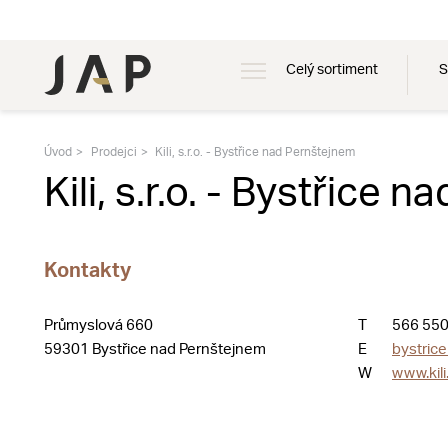
Celý sortiment
S
Úvod
Prodejci
Kili, s.r.o. - Bystřice nad Pernštejnem
Kili, s.r.o. - Bystřice 
Kontakty
Průmyslová 660
T
566 550
59301 Bystřice nad Pernštejnem
E
bystrice
W
www.kili