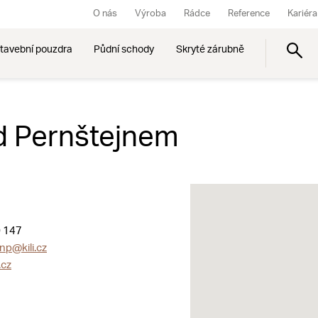
O nás
Výroba
Rádce
Reference
Kariéra
tavební pouzdra
Půdní schody
Skryté zárubně
nad Pernštejnem
 147
np@kili.cz
.cz