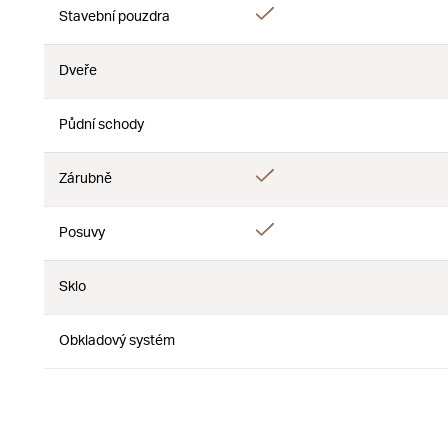
Ano
Stavební pouzdra
Ne
Dveře
Ne
Ne
Půdní schody
Ne
Ne
Ano
Zárubně
Ne
Ano
Posuvy
Ne
Sklo
Ne
Ne
Obkladový systém
Ne
Ne