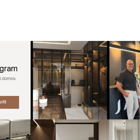
agram
š domov.
ofil