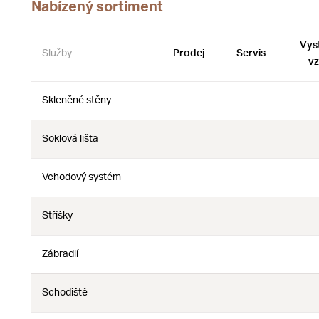
Nabízený sortiment
Vys
Služby
Prodej
Servis
vz
Skleněné stěny
Ne
Ne
Soklová lišta
Ne
Ne
Vchodový systém
Ne
Ne
Stříšky
Ne
Ne
Zábradlí
Ne
Ne
Schodiště
Ne
Ne