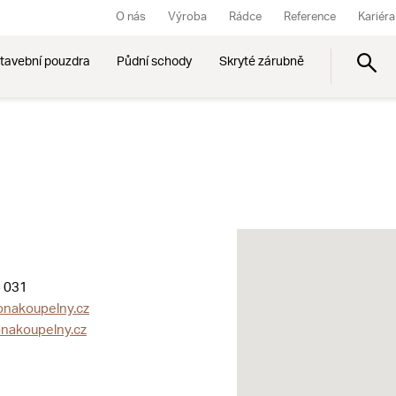
O nás
Výroba
Rádce
Reference
Kariéra
tavební pouzdra
Půdní schody
Skryté zárubně
 031
nakoupelny.cz
nakoupelny.cz