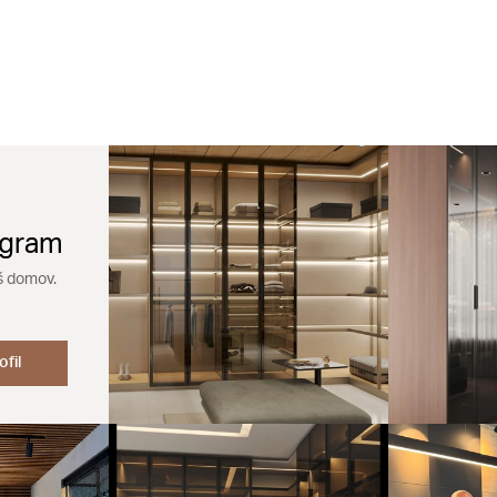
agram
š domov.
ofil