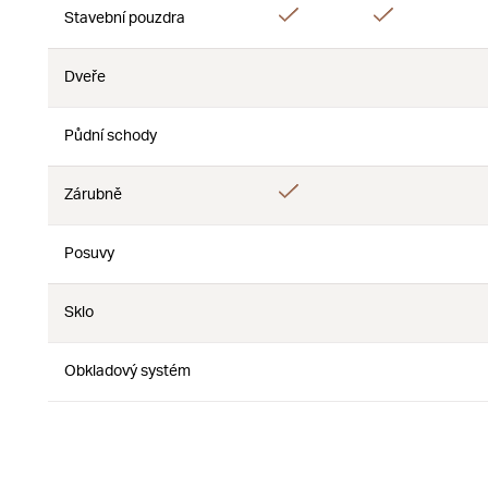
Ano
Ano
Stavební pouzdra
Dveře
Ne
Ne
Půdní schody
Ne
Ne
Ano
Zárubně
Ne
Posuvy
Ne
Ne
Sklo
Ne
Ne
Obkladový systém
Ne
Ne