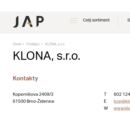
Celý sortiment
S
Úvod
Prodejci
KLONA, s.r.o.
KLONA, s.r.o.
Kontakty
Koperníkova 2409/3
T
602 124
61500 Brno-Židenice
E
kop@klo
W
www.klo