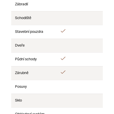
Zábradlí
Ne
Ne
Ne
Schodiště
Ne
Ne
Ne
Ano
Stavební pouzdra
Ne
Ne
Dveře
Ne
Ne
Ne
Ano
Půdní schody
Ne
Ne
Ano
Zárubně
Ne
Ne
Posuvy
Ne
Ne
Ne
Sklo
Ne
Ne
Ne