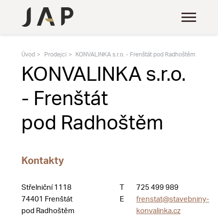
Úvod
Prodejci
KONVALINKA s.r.o. - Frenštát pod Radhoštěm
KONVALINKA s.r.o.
- Frenštát
pod Radhoštěm
Kontakty
Střelniční 1118
T
725 499 989
74401 Frenštát
E
frenstat@stavebniny-
pod Radhoštěm
konvalinka.cz