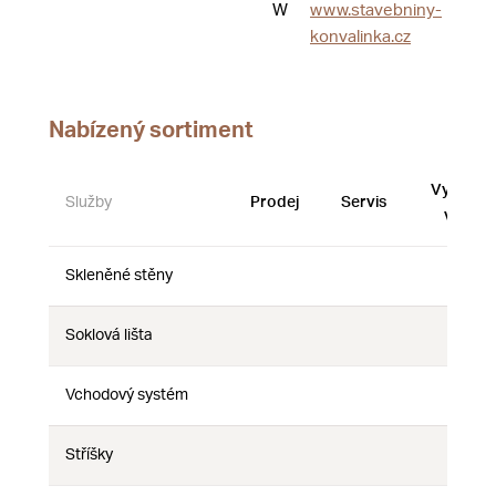
W
www.stavebniny-
konvalinka.cz
Nabízený sortiment
Vystave
Služby
Prodej
Servis
vzorky
Skleněné stěny
Ne
Ne
Ne
Soklová lišta
Ne
Ne
Ne
Vchodový systém
Ne
Ne
Ne
Stříšky
Ne
Ne
Ne