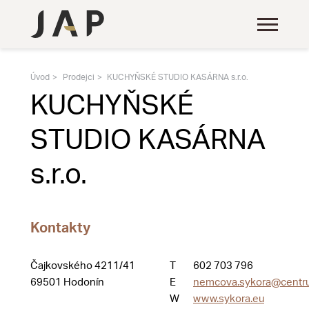
Úvod
Prodejci
KUCHYŇSKÉ STUDIO KASÁRNA s.r.o.
KUCHYŇSKÉ
STUDIO KASÁRNA
s.r.o.
Kontakty
Čajkovského 4211/41
T
602 703 796
69501 Hodonín
E
nemcova.sykora@centr
W
www.sykora.eu