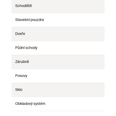
Schodiště
Ne
Ne
Ne
Stavební pouzdra
Ne
Ne
Ne
Dveře
Ne
Ne
Ne
Půdní schody
Ne
Ne
Ne
Zárubně
Ne
Ne
Ne
Posuvy
Ne
Ne
Ne
Sklo
Ne
Ne
Ne
Obkladový systém
Ne
Ne
Ne