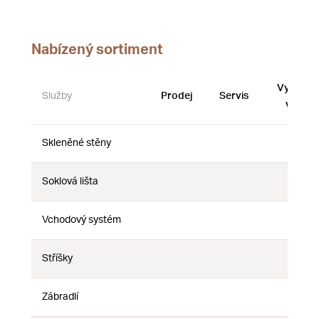
Nabízený sortiment
Vystave
Služby
Prodej
Servis
vzorky
Skleněné stěny
Ne
Ne
Ne
Soklová lišta
Ne
Ne
Ne
Vchodový systém
Ne
Ne
Ne
Stříšky
Ne
Ne
Ne
Zábradlí
Ne
Ne
Ne