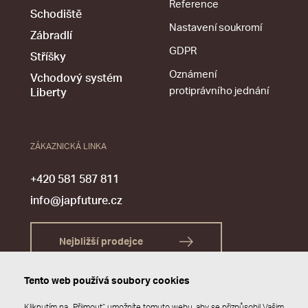
Reference
Schodiště
Nastavení soukromí
Zábradlí
GDPR
Stříšky
Oznámení
Vchodový systém
protiprávního jednání
Liberty
ZÁKAZNICKÁ LINKA
+420 581 587 811
info@japfuture.cz
Nejbližší prodejce
Tento web používá soubory cookies
Kliknutím na „Přijmout“ umožníte tomuto webu, aby se přizpůsobil Vašim