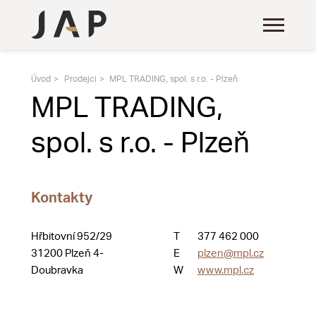
Úvod
Prodejci
MPL TRADING, spol. s r.o. - Plzeň
MPL TRADING,
spol. s r.o. - Plzeň
Kontakty
Hřbitovní 952/29
T
377 462 000
31200 Plzeň 4-
E
plzen@mpl.cz
Doubravka
W
www.mpl.cz