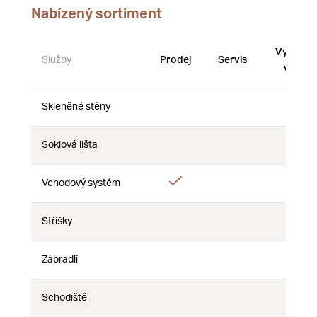
Nabízený sortiment
Vystave
Služby
Prodej
Servis
vzorky
Skleněné stěny
Ne
Ne
Ne
Soklová lišta
Ne
Ne
Ne
Ano
Vchodový systém
Ne
Ne
Stříšky
Ne
Ne
Ne
Zábradlí
Ne
Ne
Ne
Schodiště
Ne
Ne
Ne