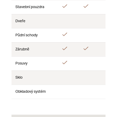
Ano
Ano
Ano
Stavební pouzdra
Dveře
Ne
Ne
Ne
Ano
Půdní schody
Ne
Ne
Ano
Ano
Zárubně
Ne
Ano
Posuvy
Ne
Ne
Sklo
Ne
Ne
Ne
Obkladový systém
Ne
Ne
Ne