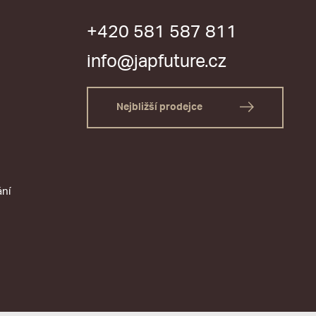
+420 581 587 811
info@japfuture.cz
Nejbližší prodejce
ání