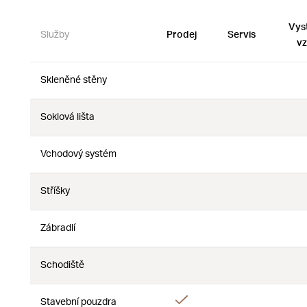
Vys
Služby
Prodej
Servis
vz
Skleněné stěny
Ne
Ne
Soklová lišta
Ne
Ne
Vchodový systém
Ne
Ne
Stříšky
Ne
Ne
Zábradlí
Ne
Ne
Schodiště
Ne
Ne
Ano
Stavební pouzdra