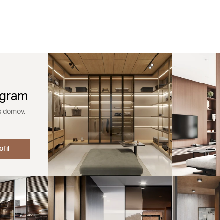
agram
š domov.
ofil