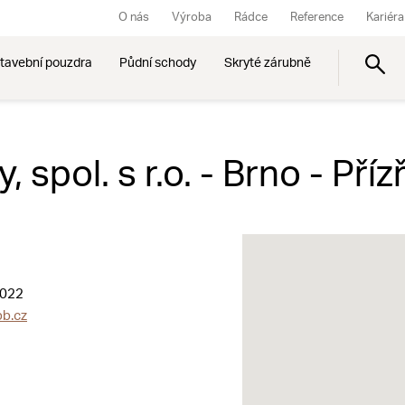
O nás
Výroba
Rádce
Reference
Kariéra
tavební pouzdra
Půdní schody
Skryté zárubně
 spol. s r.o. - Brno - Příz
 022
b.cz