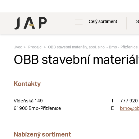
Celý sortiment
S
Úvod
Prodejci
OBB stavební materiály, spol. s r.o. - Brno - Přízřenice
OBB stavební materiály,
Kontakty
Vídeňská 149
T
777 920
61900 Brno-Přízřenice
E
brno@ob
Nabízený sortiment