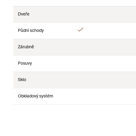
Ne
Dveře
Ne
Ne
Ano
Půdní schody
Ne
Zárubně
Ne
Ne
Posuvy
Ne
Ne
Sklo
Ne
Ne
Obkladový systém
Ne
Ne