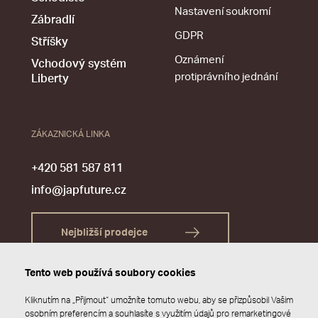
Nastavení soukromí
Zábradlí
GDPR
Stříšky
Oznámení
Vchodový systém
protiprávního jednání
Liberty
ZÁKAZNICKÁ LINKA
+420 581 587 811
info@japfuture.cz
Nejbližší prodejce
Tento web používá soubory cookies
Kliknutím na „Přijmout“ umožníte tomuto webu, aby se přizpůsobil Vašim
osobním preferencím a souhlasíte s využitím údajů pro remarketingové