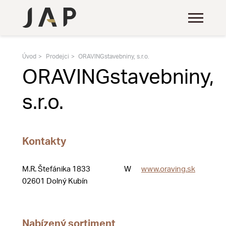
Úvod
Prodejci
ORAVINGstavebniny, s.r.o.
ORAVINGstavebniny,
s.r.o.
Kontakty
M.R. Štefánika 1833
W
www.oraving.sk
02601 Dolný Kubín
Nabízený sortiment