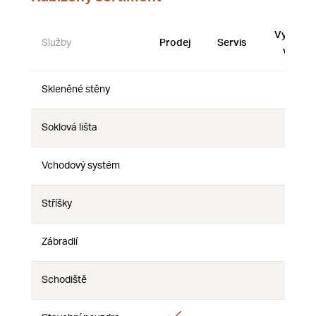
Vystave
Služby
Prodej
Servis
vzorky
Skleněné stěny
Ne
Ne
Ne
Soklová lišta
Ne
Ne
Ne
Vchodový systém
Ne
Ne
Ne
Stříšky
Ne
Ne
Ne
Zábradlí
Ne
Ne
Ne
Schodiště
Ne
Ne
Ne