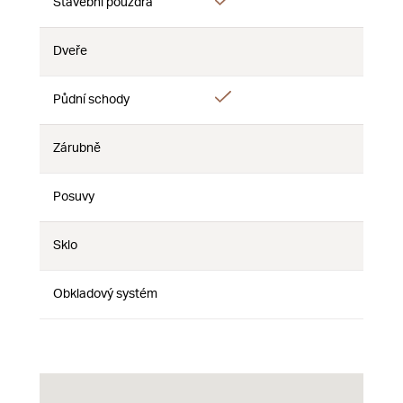
Ano
Stavební pouzdra
Ne
Ne
Dveře
Ne
Ne
Ne
Ano
Půdní schody
Ne
Ne
Zárubně
Ne
Ne
Ne
Posuvy
Ne
Ne
Ne
Sklo
Ne
Ne
Ne
Obkladový systém
Ne
Ne
Ne