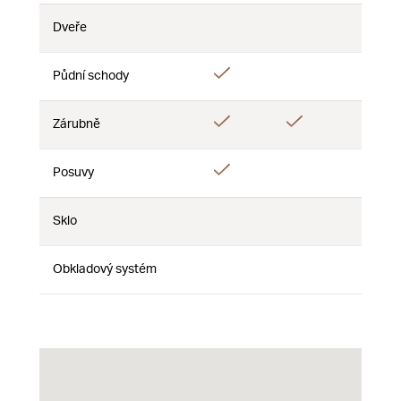
Dveře
Ne
Ne
Ne
Ano
Půdní schody
Ne
Ne
Ano
Ano
Zárubně
Ne
Ano
Posuvy
Ne
Ne
Sklo
Ne
Ne
Ne
Obkladový systém
Ne
Ne
Ne