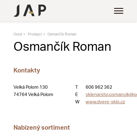
Úvod
Prodejci
Osmančík Roman
Osmančík Roman
Kontakty
Velká Polom 130
T
606 962 362
74764 Velká Polom
E
sklenarstvi.osmancik@s
W
www.dvere-sklo.cz
Nabízený sortiment