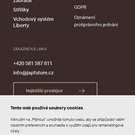
Zábradlí
GDPR
Stříšky
Oznámení
Vchodový systém
protiprávního jednání
Liberty
ZÁKAZNICKÁ LINKA
+420 581 587 811
info@japfuture.cz
Nejbližší prodejce
Tento web používá soubory cookies
Kliknutím na „Přijmout“ umožníte tomuto webu, aby se přizpůsobil Vašim
osobním preferencím a souhlasíte s využitím údajů pro remarketingové
účely.