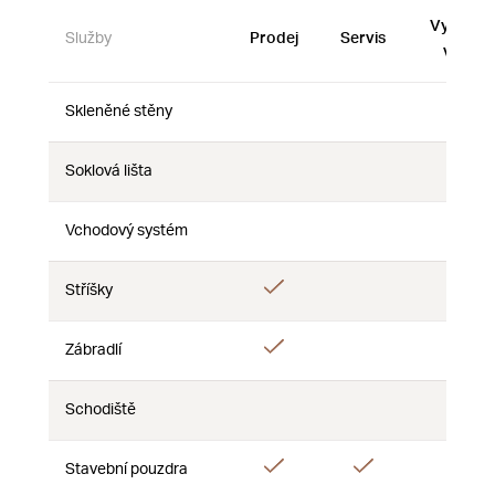
Vystave
Služby
Prodej
Servis
vzorky
Skleněné stěny
Ne
Ne
Ne
Soklová lišta
Ne
Ne
Ne
Vchodový systém
Ne
Ne
Ne
Ano
Stříšky
Ne
Ne
Ano
Zábradlí
Ne
Ne
Schodiště
Ne
Ne
Ne
Ano
Ano
Ano
Stavební pouzdra