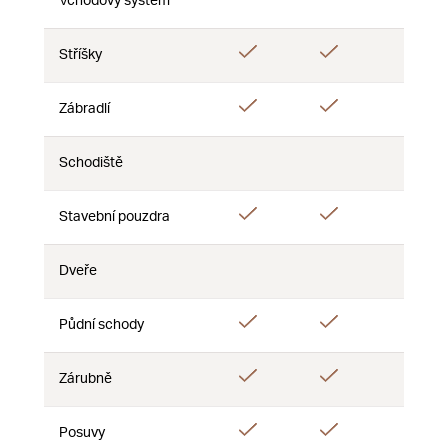
Vchodový systém
Ne
Ne
Ne
Ano
Ano
Ano
Stříšky
Ano
Ano
Ano
Zábradlí
Schodiště
Ne
Ne
Ne
Ano
Ano
Ano
Stavební pouzdra
Dveře
Ne
Ne
Ne
Ano
Ano
Půdní schody
Ne
Ano
Ano
Zárubně
Ne
Ano
Ano
Ano
Posuvy