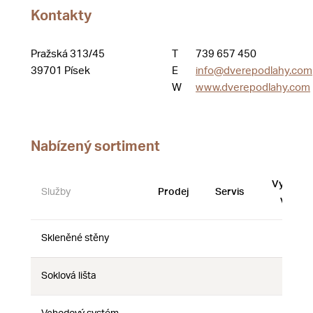
Kontakty
Pražská 313/45
T
739 657 450
39701 Písek
E
info@dverepodlahy.com
W
www.dverepodlahy.com
Nabízený sortiment
Vystave
Služby
Prodej
Servis
vzorky
Skleněné stěny
Ne
Ne
Ne
Soklová lišta
Ne
Ne
Ne