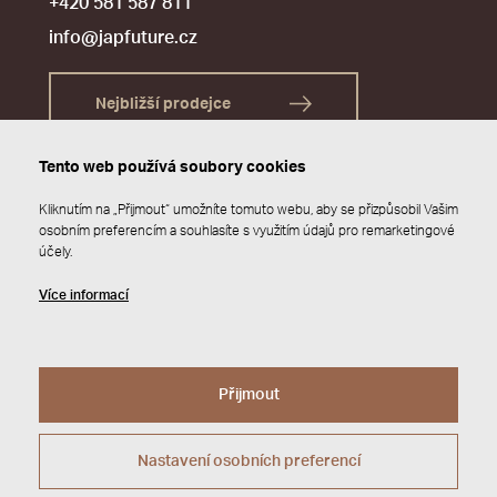
+420 581 587 811
info@japfuture.cz
Nejbližší prodejce
Tento web používá soubory cookies
Kliknutím na „Přijmout“ umožníte tomuto webu, aby se přizpůsobil Vašim
osobním preferencím a souhlasíte s využitím údajů pro remarketingové
účely.
Více informací
Přijmout
© 2026 JAP FUTURE s.r.o.
Zásady ochrany osobních údajů
Webdesign by
Studio 9
Nastavení osobních preferencí