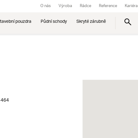
O nás
Výroba
Rádce
Reference
Kariéra
tavební pouzdra
Půdní schody
Skryté zárubně
4464