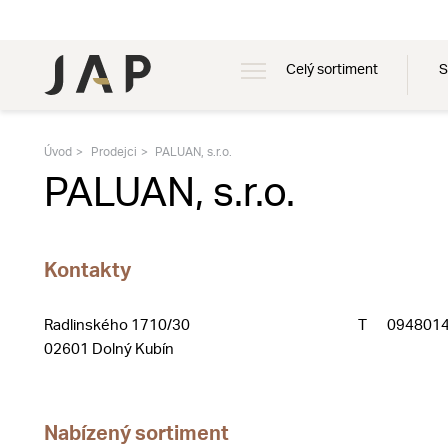
Celý sortiment
S
Úvod
Prodejci
PALUAN, s.r.o.
PALUAN, s.r.o.
Kontakty
Radlinského 1710/30
T
094801
02601 Dolný Kubín
Nabízený sortiment