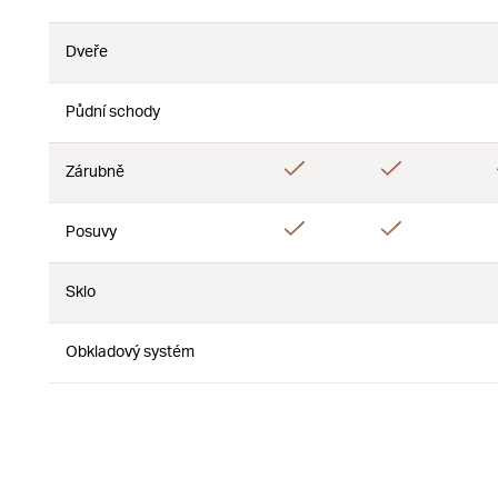
Dveře
Ne
Ne
Půdní schody
Ne
Ne
Ano
Ano
Zárubně
Ano
Ano
Posuvy
Sklo
Ne
Ne
Obkladový systém
Ne
Ne