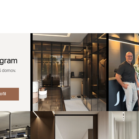
agram
š domov.
ofil