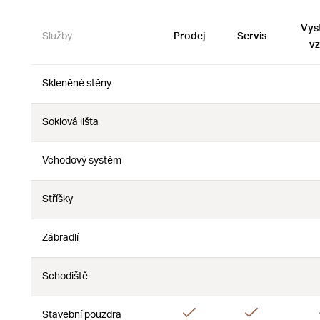
Vys
Služby
Prodej
Servis
vz
Skleněné stěny
Ne
Ne
Soklová lišta
Ne
Ne
Vchodový systém
Ne
Ne
Stříšky
Ne
Ne
Zábradlí
Ne
Ne
Schodiště
Ne
Ne
Ano
Ano
Stavební pouzdra