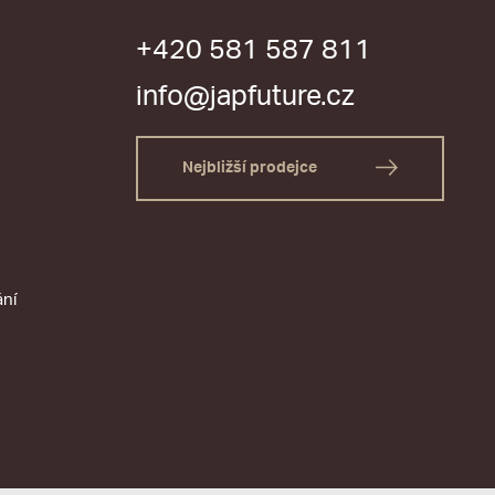
+420 581 587 811
info@japfuture.cz
Nejbližší prodejce
ání