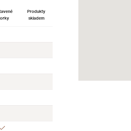
tavené
Produkty
orky
skladem
Ne
Ne
Ne
Ne
Ne
Ne
Ne
Ne
Ne
Ne
Ne
Ne
Ano