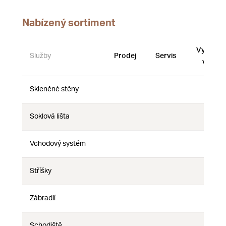
Nabízený sortiment
Vystave
Služby
Prodej
Servis
vzorky
Skleněné stěny
Ne
Ne
Ne
Soklová lišta
Ne
Ne
Ne
Vchodový systém
Ne
Ne
Ne
Stříšky
Ne
Ne
Ne
Zábradlí
Ne
Ne
Ne
Schodiště