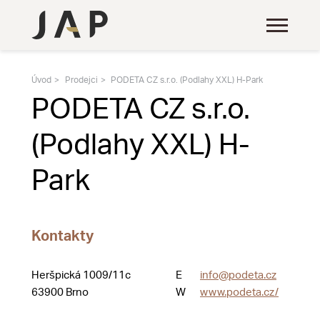
Úvod
Prodejci
PODETA CZ s.r.o. (Podlahy XXL) H-Park
PODETA CZ s.r.o.
(Podlahy XXL) H-
Park
Kontakty
Heršpická 1009/11c
E
info@podeta.cz
63900 Brno
W
www.podeta.cz/