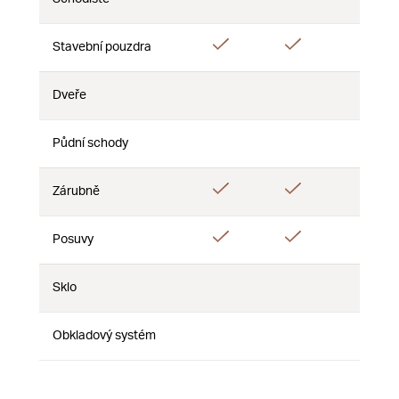
Ne
Ne
Ne
Ano
Ano
Stavební pouzdra
Ne
Dveře
Ne
Ne
Ne
Půdní schody
Ne
Ne
Ne
Ano
Ano
Zárubně
Ne
Ano
Ano
Posuvy
Ne
Sklo
Ne
Ne
Ne
Obkladový systém
Ne
Ne
Ne