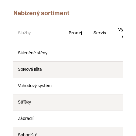
Nabízený sortiment
Vystave
Služby
Prodej
Servis
vzorky
Skleněné stěny
Ne
Ne
Ne
Soklová lišta
Ne
Ne
Ne
Vchodový systém
Ne
Ne
Ne
Stříšky
Ne
Ne
Ne
Zábradlí
Ne
Ne
Ne
Schodiště