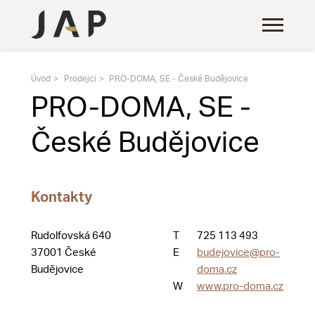
Úvod
Prodejci
PRO-DOMA, SE - České Budějovice
PRO-DOMA, SE -
České Budějovice
Kontakty
Rudolfovská 640
T
725 113 493
37001 České
E
budejovice@pro-
Budějovice
doma.cz
W
www.pro-doma.cz