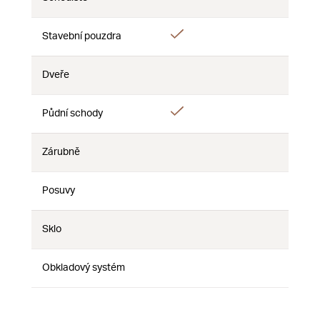
Ne
Ne
Ne
Ano
Stavební pouzdra
Ne
Ne
Dveře
Ne
Ne
Ne
Ano
Půdní schody
Ne
Ne
Zárubně
Ne
Ne
Ne
Posuvy
Ne
Ne
Ne
Sklo
Ne
Ne
Ne
Obkladový systém
Ne
Ne
Ne