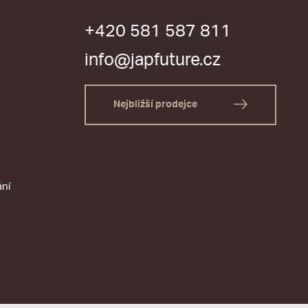
+420 581 587 811
info@japfuture.cz
Nejbližší prodejce
ání