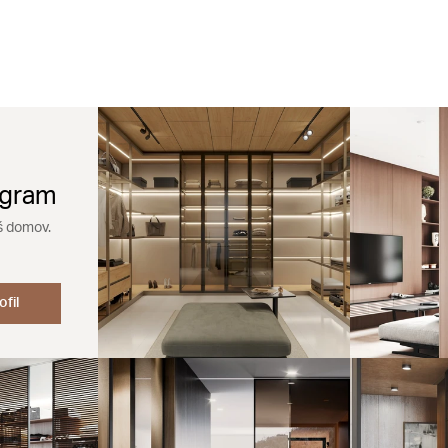
agram
š domov.
ofil