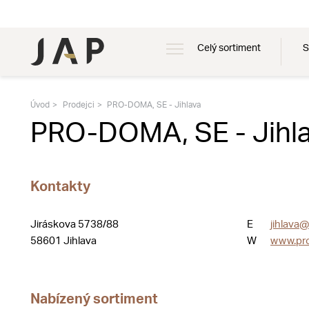
Celý sortiment
S
Úvod
Prodejci
PRO-DOMA, SE - Jihlava
PRO-DOMA, SE - Jihl
Kontakty
Jiráskova 5738/88
E
jihlava
58601 Jihlava
W
www.pr
Nabízený sortiment