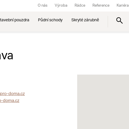
O nás
Výroba
Rádce
Reference
Kariéra
tavební pouzdra
Půdní schody
Skryté zárubně
ava
@pro-doma.cz
o-doma.cz