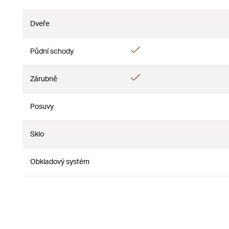
Ne
Dveře
Ne
Ne
Ano
Půdní schody
Ne
Ano
Zárubně
Ne
Posuvy
Ne
Ne
Sklo
Ne
Ne
Obkladový systém
Ne
Ne