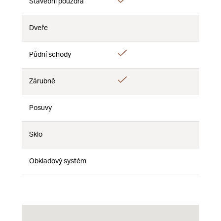
Ano
Stavební pouzdra
Ne
Ne
Dveře
Ne
Ne
Ne
Ano
Půdní schody
Ne
Ne
Ano
Zárubně
Ne
Ne
Posuvy
Ne
Ne
Ne
Sklo
Ne
Ne
Ne
Obkladový systém
Ne
Ne
Ne