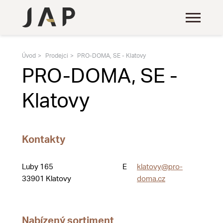
Úvod
Prodejci
PRO-DOMA, SE - Klatovy
PRO-DOMA, SE -
Klatovy
Kontakty
Luby 165
E
klatovy@pro-
33901 Klatovy
doma.cz
Nabízený sortiment