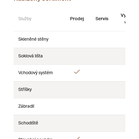
Vystave
Služby
Prodej
Servis
vzorky
Skleněné stěny
Ne
Ne
Ne
Soklová lišta
Ne
Ne
Ne
Ano
Vchodový systém
Ne
Ne
Stříšky
Ne
Ne
Ne
Zábradlí
Ne
Ne
Ne
Schodiště
Ne
Ne
Ne