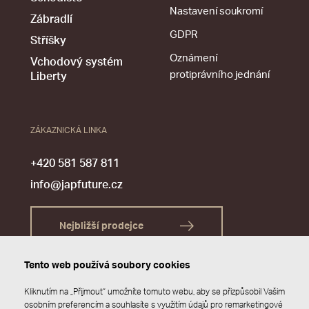
Nastavení soukromí
Zábradlí
GDPR
Stříšky
Oznámení
Vchodový systém
protiprávního jednání
Liberty
ZÁKAZNICKÁ LINKA
+420 581 587 811
info@japfuture.cz
Nejbližší prodejce
Tento web používá soubory cookies
Kliknutím na „Přijmout“ umožníte tomuto webu, aby se přizpůsobil Vašim
osobním preferencím a souhlasíte s využitím údajů pro remarketingové