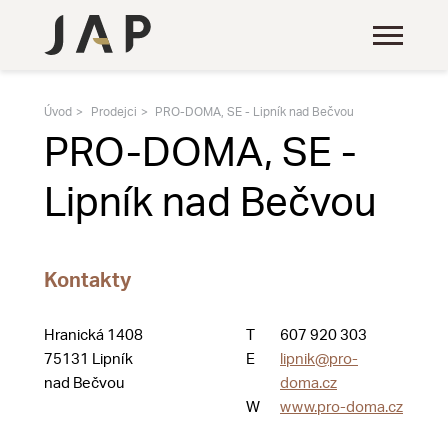
Úvod
Prodejci
PRO-DOMA, SE - Lipník nad Bečvou
PRO-DOMA, SE -
Lipník nad Bečvou
Kontakty
Hranická 1408
T
607 920 303
75131 Lipník
E
lipnik@pro-
nad Bečvou
doma.cz
W
www.pro-doma.cz