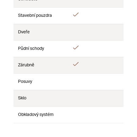
Ne
Ne
Ne
Ano
Stavební pouzdra
Ne
Ne
Dveře
Ne
Ne
Ne
Ano
Půdní schody
Ne
Ne
Ano
Zárubně
Ne
Ne
Posuvy
Ne
Ne
Ne
Sklo
Ne
Ne
Ne
Obkladový systém
Ne
Ne
Ne