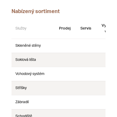
Nabízený sortiment
Vystave
Služby
Prodej
Servis
vzorky
Skleněné stěny
Ne
Ne
Ne
Soklová lišta
Ne
Ne
Ne
Vchodový systém
Ne
Ne
Ne
Stříšky
Ne
Ne
Ne
Zábradlí
Ne
Ne
Ne
Schodiště