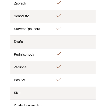
Ano
Zábradlí
Ne
Ne
Ano
Schodiště
Ne
Ne
Ano
Stavební pouzdra
Ne
Ne
Dveře
Ne
Ne
Ne
Ano
Půdní schody
Ne
Ne
Ano
Zárubně
Ne
Ne
Ano
Posuvy
Ne
Ne
Sklo
Ne
Ne
Ne
Obkladový systém