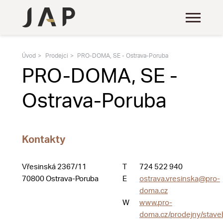
Úvod
Prodejci
PRO-DOMA, SE - Ostrava-Poruba
PRO-DOMA, SE -
Ostrava-Poruba
Kontakty
Vřesinská 2367/11
T
724 522 940
70800 Ostrava-Poruba
E
ostrava.vresinska@pro-
doma.cz
W
www.pro-
doma.cz/prodejny/stave