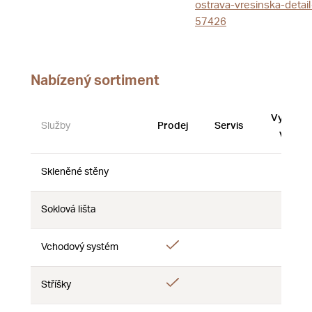
ostrava-vresinska-detail
57426
Nabízený sortiment
Vystave
Služby
Prodej
Servis
vzorky
Skleněné stěny
Ne
Ne
Ne
Soklová lišta
Ne
Ne
Ne
Ano
Vchodový systém
Ne
Ne
Ano
Stříšky
Ne
Ne