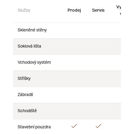
Vystave
Služby
Prodej
Servis
vzorky
Skleněné stěny
Ne
Ne
Ne
Soklová lišta
Ne
Ne
Ne
Vchodový systém
Ne
Ne
Ne
Stříšky
Ne
Ne
Ne
Zábradlí
Ne
Ne
Ne
Schodiště
Ne
Ne
Ne
Ano
Ano
Ano
Stavební pouzdra