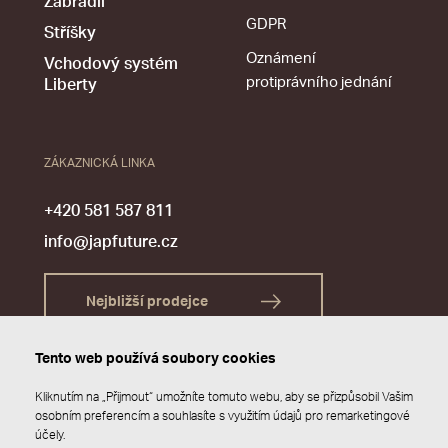
Zábradlí
GDPR
Stříšky
Oznámení
Vchodový systém
protiprávního jednání
Liberty
ZÁKAZNICKÁ LINKA
+420 581 587 811
info@japfuture.cz
Nejbližší prodejce
Tento web používá soubory cookies
Kliknutím na „Přijmout“ umožníte tomuto webu, aby se přizpůsobil Vašim
osobním preferencím a souhlasíte s využitím údajů pro remarketingové
účely.