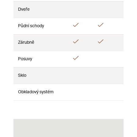
Dveře
Ne
Ne
Ne
Ano
Ano
Půdní schody
Ne
Ano
Ano
Ano
Zárubně
Ano
Posuvy
Ne
Ne
Sklo
Ne
Ne
Ne
Obkladový systém
Ne
Ne
Ne