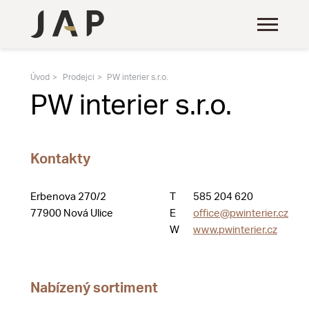
Úvod
Prodejci
PW interier s.r.o.
PW interier s.r.o.
Kontakty
Erbenova 270/2
T
585 204 620
77900 Nová Ulice
E
office@pwinterier.cz
W
www.pwinterier.cz
Nabízený sortiment