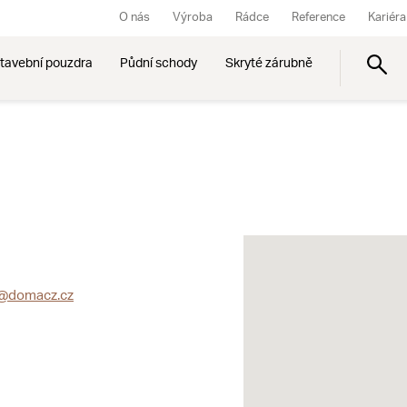
O nás
Výroba
Rádce
Reference
Kariéra
tavební pouzdra
Půdní schody
Skryté zárubně
y@domacz.cz