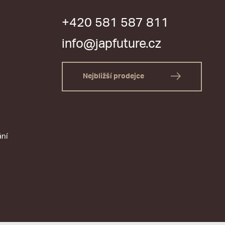
+420 581 587 811
info@japfuture.cz
Nejbližší prodejce
ání