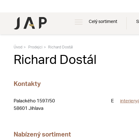
Celý sortiment
S
Úvod
Prodejci
Richard Dostál
Richard Dostál
Kontakty
Palackého 1597/50
E
interier
58601 Jihlava
Nabízený sortiment