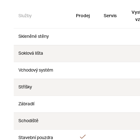
Vys
Služby
Prodej
Servis
vz
Skleněné stěny
Ne
Ne
Soklová lišta
Ne
Ne
Vchodový systém
Ne
Ne
Stříšky
Ne
Ne
Zábradlí
Ne
Ne
Schodiště
Ne
Ne
Ano
Stavební pouzdra