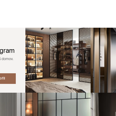
agram
š domov.
ofil