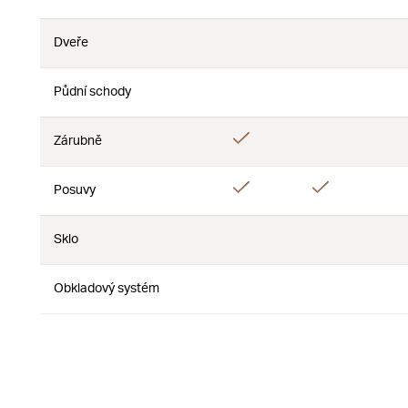
Ne
Dveře
Ne
Ne
Půdní schody
Ne
Ne
Ano
Zárubně
Ne
Ano
Ano
Posuvy
Sklo
Ne
Ne
Obkladový systém
Ne
Ne