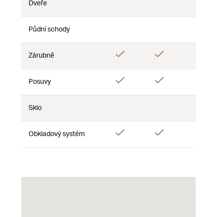
Dveře
Ne
Ne
Ne
Půdní schody
Ne
Ne
Ne
Ano
Ano
Ano
Zárubně
Ano
Ano
Ano
Posuvy
Sklo
Ne
Ne
Ne
Ano
Ano
Obkladový systém
Ne