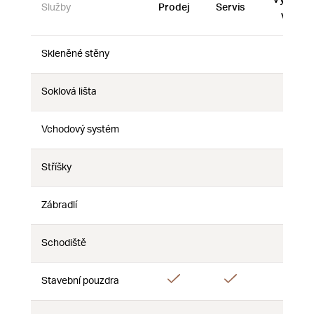
Služby
Prodej
Servis
vzorky
Skleněné stěny
Ne
Ne
Ne
Soklová lišta
Ne
Ne
Ne
Vchodový systém
Ne
Ne
Ne
Stříšky
Ne
Ne
Ne
Zábradlí
Ne
Ne
Ne
Schodiště
Ne
Ne
Ne
Ano
Ano
Ano
Stavební pouzdra