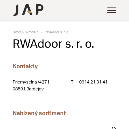
Úvod
Prodejci
RWAdoor s. r. o.
RWAdoor s. r. o.
Kontakty
Priemyselná /4271
T
0914 21 31 41
08501 Bardejov
Nabízený sortiment
Vystave