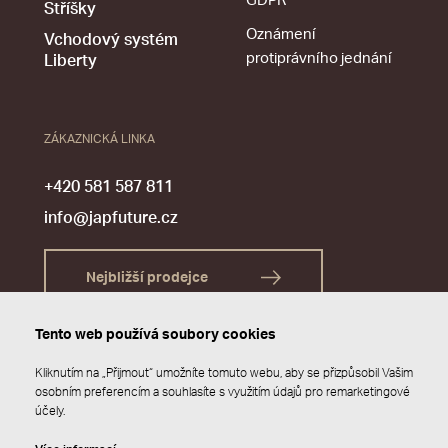
GDPR
Stříšky
Oznámení
Vchodový systém
protiprávního jednání
Liberty
ZÁKAZNICKÁ LINKA
+420 581 587 811
info@japfuture.cz
Nejbližší prodejce
Tento web používá soubory cookies
Kliknutím na „Přijmout“ umožníte tomuto webu, aby se přizpůsobil Vašim
osobním preferencím a souhlasíte s využitím údajů pro remarketingové
účely.