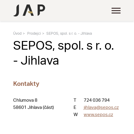
Úvod
Prodejci
SEPOS, spol. s r. o. - Jihlava
SEPOS, spol. s r. o.
- Jihlava
Kontakty
Chlumova 8
T
724 036 794
58601 Jihlava (část)
E
jihlava@sepos.cz
W
www.sepos.cz