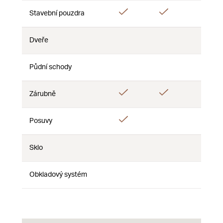
Ano
Ano
Ano
Stavební pouzdra
Dveře
Ne
Ne
Ne
Půdní schody
Ne
Ne
Ne
Ano
Ano
Zárubně
Ne
Ano
Posuvy
Ne
Ne
Sklo
Ne
Ne
Ne
Obkladový systém
Ne
Ne
Ne