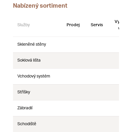
Nabízený sortiment
Vystave
Služby
Prodej
Servis
vzorky
Skleněné stěny
Ne
Ne
Ne
Soklová lišta
Ne
Ne
Ne
Vchodový systém
Ne
Ne
Ne
Stříšky
Ne
Ne
Ne
Zábradlí
Ne
Ne
Ne
Schodiště
Ne
Ne
Ne