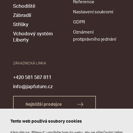
Reference
Schodiště
Nastavení soukromí
Zábradlí
GDPR
Stříšky
Oznámení
Vchodový systém
protiprávního jednání
Liberty
ZÁKAZNICKÁ LINKA
+420 581 587 811
info@japfuture.cz
Nejbližší prodejce
Tento web používá soubory cookies
Kliknutím na „Přijmout“ umožníte tomuto webu, aby se přizpůsobil Vašim