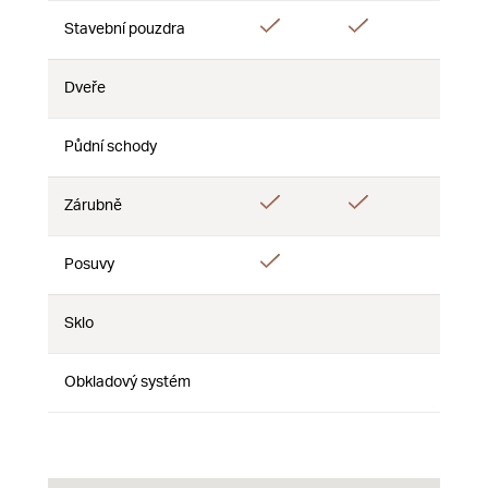
Ano
Ano
Ano
Stavební pouzdra
Dveře
Ne
Ne
Ne
Půdní schody
Ne
Ne
Ne
Ano
Ano
Zárubně
Ne
Ano
Posuvy
Ne
Ne
Sklo
Ne
Ne
Ne
Obkladový systém
Ne
Ne
Ne