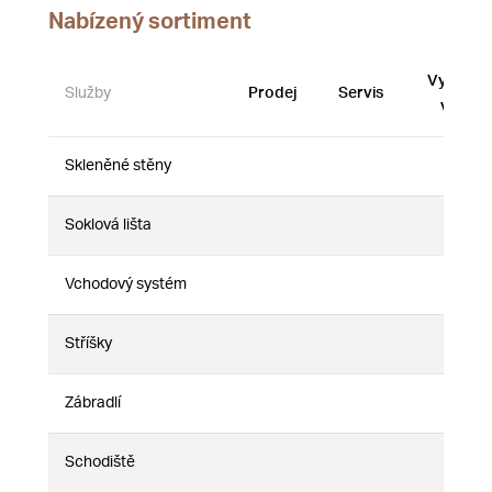
Nabízený sortiment
Vystave
Služby
Prodej
Servis
vzorky
Skleněné stěny
Ne
Ne
Ne
Soklová lišta
Ne
Ne
Ne
Vchodový systém
Ne
Ne
Ne
Stříšky
Ne
Ne
Ne
Zábradlí
Ne
Ne
Ne
Schodiště
Ne
Ne
Ne