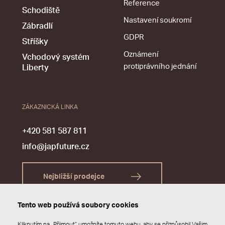
Reference
Schodiště
Nastavení soukromí
Zábradlí
GDPR
Stříšky
Oznámení
Vchodový systém
protiprávního jednání
Liberty
ZÁKAZNICKÁ LINKA
+420 581 587 811
info@japfuture.cz
Nejbližší prodejce
Tento web používá soubory cookies
Kliknutím na „Přijmout“ umožníte tomuto webu, aby se přizpůsobil Vašim