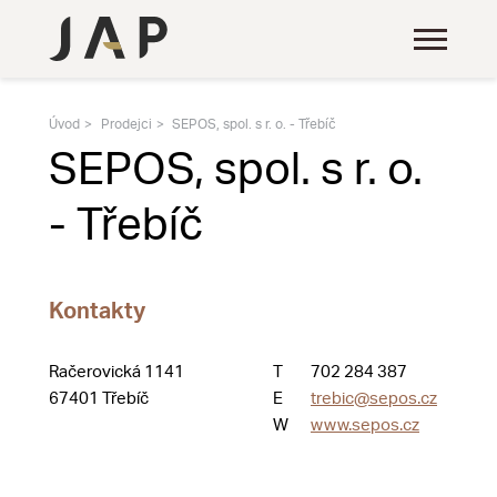
Úvod
Prodejci
SEPOS, spol. s r. o. - Třebíč
SEPOS, spol. s r. o.
- Třebíč
Kontakty
Račerovická 1141
T
702 284 387
67401 Třebíč
E
trebic@sepos.cz
W
www.sepos.cz