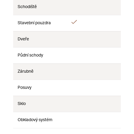
Schodiště
Ne
Ne
Ne
Ano
Stavební pouzdra
Ne
Ne
Dveře
Ne
Ne
Ne
Půdní schody
Ne
Ne
Ne
Zárubně
Ne
Ne
Ne
Posuvy
Ne
Ne
Ne
Sklo
Ne
Ne
Ne
Obkladový systém
Ne
Ne
Ne