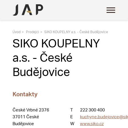
Úvod
Prodejci
SIKO KOUPELNY a.s. - České Budějovice
SIKO KOUPELNY
a.s. - České
Budějovice
Kontakty
České Vrbné 2376
T
222 300 400
37011 České
E
kuchyne.budejovice@sik
Budějovice
W
www.siko.cz