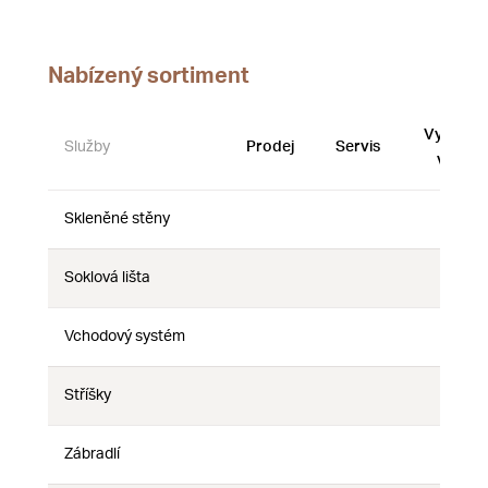
Nabízený sortiment
Vystave
Služby
Prodej
Servis
vzorky
Skleněné stěny
Ne
Ne
Ne
Soklová lišta
Ne
Ne
Ne
Vchodový systém
Ne
Ne
Ne
Stříšky
Ne
Ne
Ne
Zábradlí
Ne
Ne
Ne