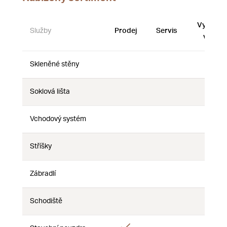
Vystave
Služby
Prodej
Servis
vzorky
Skleněné stěny
Ne
Ne
Ne
Soklová lišta
Ne
Ne
Ne
Vchodový systém
Ne
Ne
Ne
Stříšky
Ne
Ne
Ne
Zábradlí
Ne
Ne
Ne
Schodiště
Ne
Ne
Ne