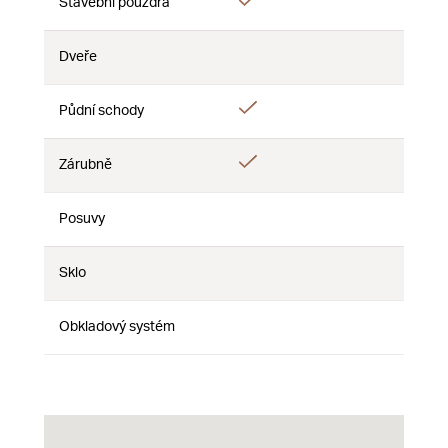
Ano
Stavební pouzdra
Ne
Ne
Dveře
Ne
Ne
Ne
Ano
Půdní schody
Ne
Ne
Ano
Zárubně
Ne
Ne
Posuvy
Ne
Ne
Ne
Sklo
Ne
Ne
Ne
Obkladový systém
Ne
Ne
Ne