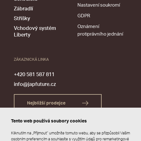
Nastavení soukromí
Zábradlí
GDPR
Stříšky
Oznámení
Vchodový systém
protiprávního jednání
Liberty
ZÁKAZNICKÁ LINKA
+420 581 587 811
info@japfuture.cz
Nejbližší prodejce
Tento web používá soubory cookies
Kliknutím na „Přijmout“ umožníte tomuto webu, aby se přizpůsobil Vašim
osobním preferencím a souhlasíte s využitím údajů pro remarketingové