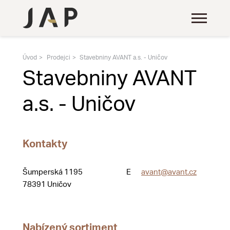
Úvod
Prodejci
Stavebniny AVANT a.s. - Uničov
Stavebniny AVANT
a.s. - Uničov
Kontakty
Šumperská 1195
E
avant@avant.cz
78391 Uničov
Nabízený sortiment