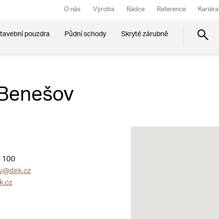
O nás
Výroba
Rádce
Reference
Kariéra
tavební pouzdra
Půdní schody
Skryté zárubně
 Benešov
 100
v@dek.cz
k.cz