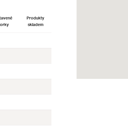
tavené
Produkty
orky
skladem
Ne
Ne
Ne
Ne
Ne
Ne
Ne
Ne
Ne
Ne
Ne
Ne