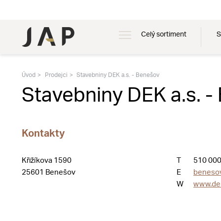
Celý sortiment
S
Úvod
Prodejci
Stavebniny DEK a.s. - Benešov
Stavebniny DEK a.s. -
Kontakty
Křižíkova 1590
T
510 000
25601 Benešov
E
beneso
W
www.de