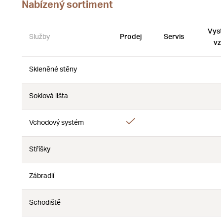
Nabízený sortiment
Vys
Služby
Prodej
Servis
vz
Skleněné stěny
Ne
Ne
Soklová lišta
Ne
Ne
Ano
Vchodový systém
Ne
Stříšky
Ne
Ne
Zábradlí
Ne
Ne
Schodiště
Ne
Ne