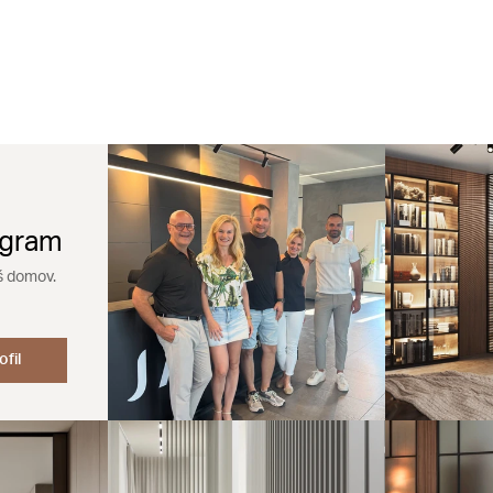
agram
š domov.
ofil