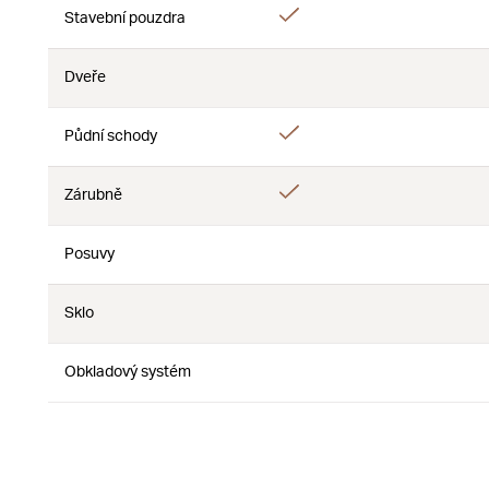
Ano
Stavební pouzdra
Ne
Dveře
Ne
Ne
Ano
Půdní schody
Ne
Ano
Zárubně
Ne
Posuvy
Ne
Ne
Sklo
Ne
Ne
Obkladový systém
Ne
Ne