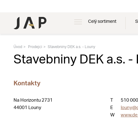
Celý sortiment
S
Úvod
Prodejci
Stavebniny DEK a.s. - Louny
Stavebniny DEK a.s. -
Kontakty
Na Horizontu 2731
T
510 000
44001 Louny
E
louny@d
W
www.de