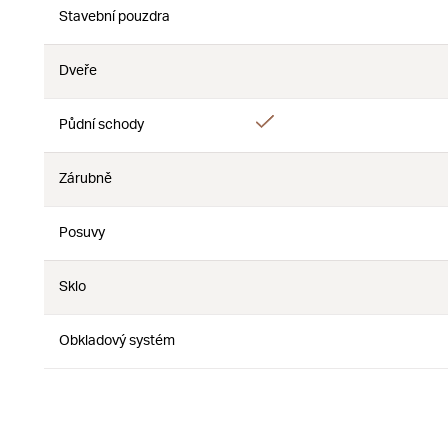
Stavební pouzdra
Ne
Ne
Dveře
Ne
Ne
Ano
Půdní schody
Ne
Zárubně
Ne
Ne
Posuvy
Ne
Ne
Sklo
Ne
Ne
Obkladový systém
Ne
Ne