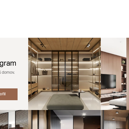
agram
š domov.
ofil