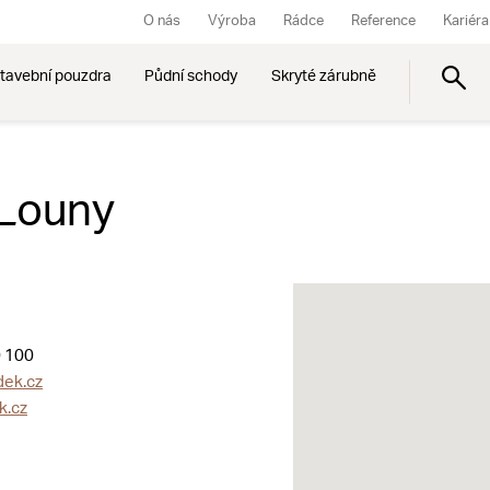
O nás
Výroba
Rádce
Reference
Kariéra
tavební pouzdra
Půdní schody
Skryté zárubně
 Louny
 100
ek.cz
k.cz