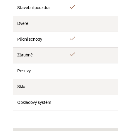
Ano
Stavební pouzdra
Ne
Ne
Dveře
Ne
Ne
Ne
Ano
Půdní schody
Ne
Ne
Ano
Zárubně
Ne
Ne
Posuvy
Ne
Ne
Ne
Sklo
Ne
Ne
Ne
Obkladový systém
Ne
Ne
Ne