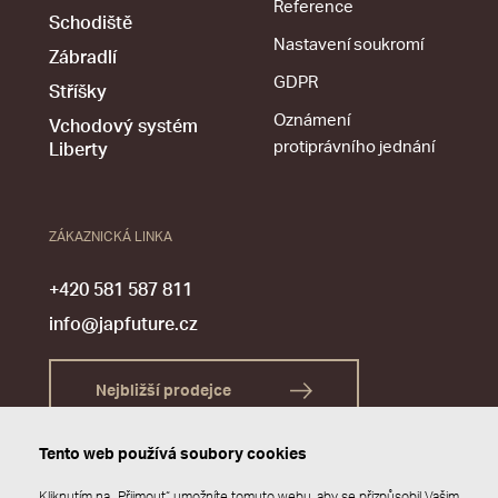
Reference
Schodiště
Nastavení soukromí
Zábradlí
GDPR
Stříšky
Oznámení
Vchodový systém
protiprávního jednání
Liberty
ZÁKAZNICKÁ LINKA
+420 581 587 811
info@japfuture.cz
Nejbližší prodejce
Tento web používá soubory cookies
Kliknutím na „Přijmout“ umožníte tomuto webu, aby se přizpůsobil Vašim