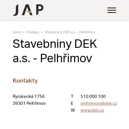
Úvod
Prodejci
Stavebniny DEK a.s. - Pelhřimov
Stavebniny DEK
a.s. - Pelhřimov
Kontakty
Rynárecká 1756
T
510 000 100
39301 Pelhřimov
E
pelhrimov@dek.cz
W
www.dek.cz