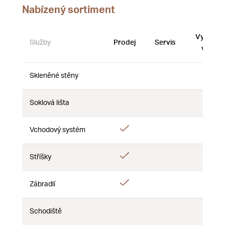
Nabízený sortiment
Vystave
Služby
Prodej
Servis
vzorky
Skleněné stěny
Ne
Ne
Ne
Soklová lišta
Ne
Ne
Ne
Ano
Vchodový systém
Ne
Ne
Ano
Stříšky
Ne
Ne
Ano
Zábradlí
Ne
Ne
Schodiště
Ne
Ne
Ne