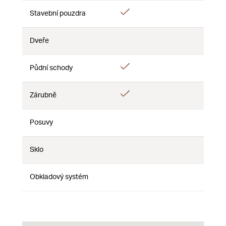
Ano
Stavební pouzdra
Ne
Ne
Dveře
Ne
Ne
Ne
Ano
Půdní schody
Ne
Ne
Ano
Zárubně
Ne
Ne
Posuvy
Ne
Ne
Ne
Sklo
Ne
Ne
Ne
Obkladový systém
Ne
Ne
Ne