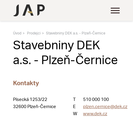
Úvod
Prodejci
Stavebniny DEK a.s. - Plzeň-Černice
Stavebniny DEK
a.s. - Plzeň-Černice
Kontakty
Písecká 1253/22
T
510 000 100
32600 Plzeň-Černice
E
plzen.cernice@dek.cz
W
www.dek.cz