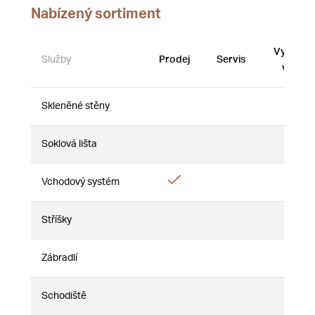
Nabízený sortiment
Vystave
Služby
Prodej
Servis
vzorky
Skleněné stěny
Ne
Ne
Ne
Soklová lišta
Ne
Ne
Ne
Ano
Vchodový systém
Ne
Ne
Stříšky
Ne
Ne
Ne
Zábradlí
Ne
Ne
Ne
Schodiště
Ne
Ne
Ne