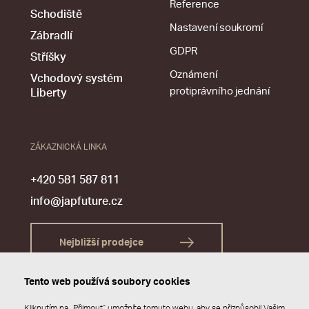
Reference
Schodiště
Nastavení soukromí
Zábradlí
GDPR
Stříšky
Oznámení
Vchodový systém
protiprávního jednání
Liberty
ZÁKAZNICKÁ LINKA
+420 581 587 811
info@japfuture.cz
Nejbližší prodejce
Tento web používá soubory cookies
Kliknutím na „Přijmout“ umožníte tomuto webu, aby se přizpůsobil Vašim