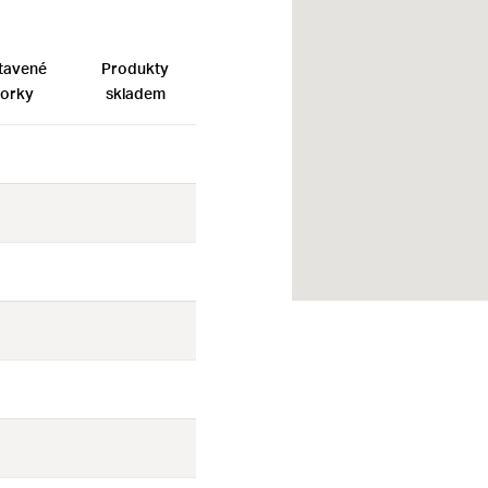
tavené
Produkty
orky
skladem
Ne
Ne
Ne
Ne
Ne
Ne
Ne
Ne
Ne
Ne
Ne
Ne