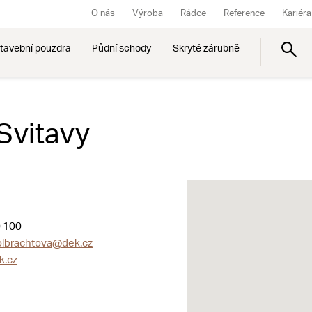
O nás
Výroba
Rádce
Reference
Kariéra
tavební pouzdra
Půdní schody
Skryté zárubně
 Svitavy
 100
.olbrachtova@dek.cz
k.cz