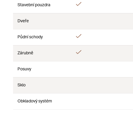
Ano
Stavební pouzdra
Ne
Dveře
Ne
Ne
Ano
Půdní schody
Ne
Ano
Zárubně
Ne
Posuvy
Ne
Ne
Sklo
Ne
Ne
Obkladový systém
Ne
Ne