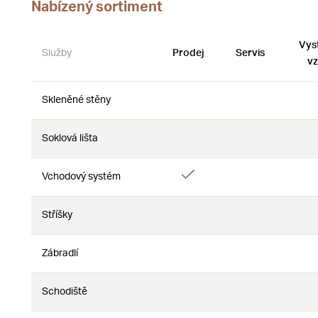
Nabízený sortiment
Vys
Služby
Prodej
Servis
vz
Skleněné stěny
Ne
Ne
Soklová lišta
Ne
Ne
Ano
Vchodový systém
Ne
Stříšky
Ne
Ne
Zábradlí
Ne
Ne
Schodiště
Ne
Ne