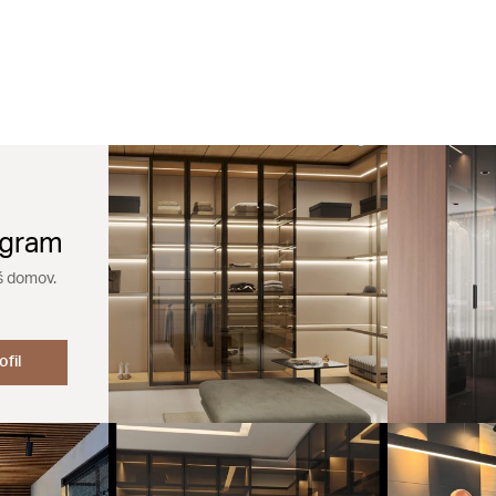
agram
š domov.
ofil