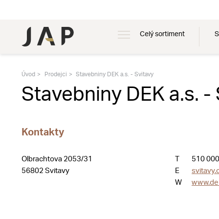
Celý sortiment
S
Úvod
Prodejci
Stavebniny DEK a.s. - Svitavy
Stavebniny DEK a.s. -
Kontakty
Olbrachtova 2053/31
T
510 000
56802 Svitavy
E
svitavy
W
www.de