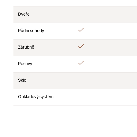
Ne
Dveře
Ne
Ne
Ano
Půdní schody
Ne
Ano
Zárubně
Ne
Ano
Posuvy
Ne
Sklo
Ne
Ne
Obkladový systém
Ne
Ne