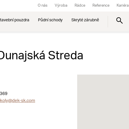
O nás
Výroba
Rádce
Reference
Kariéra
tavební pouzdra
Půdní schody
Skryté zárubně
 Dunajská Streda
 369
onkoly@dek-sk.com