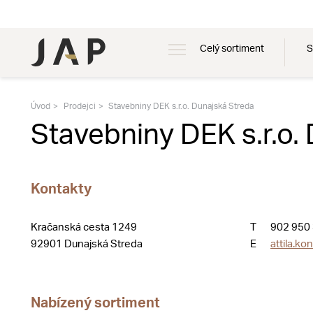
Celý sortiment
S
Úvod
Prodejci
Stavebniny DEK s.r.o. Dunajská Streda
Stavebniny DEK s.r.o.
Kontakty
Kračanská cesta 1249
T
902 950
92901 Dunajská Streda
E
attila.k
Nabízený sortiment