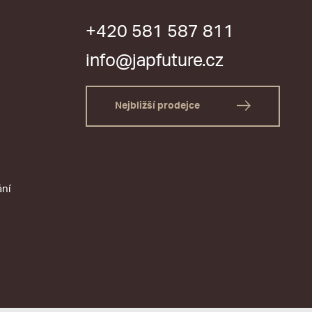
+420 581 587 811
info@japfuture.cz
Nejbližší prodejce
ání