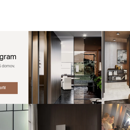
agram
š domov.
ofil