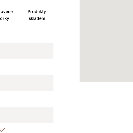
tavené
Produkty
orky
skladem
Ne
Ne
Ne
Ne
Ne
Ne
Ne
Ne
Ne
Ne
Ne
Ne
Ano