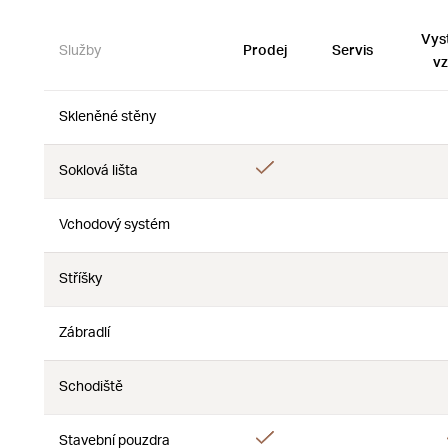
Vys
Služby
Prodej
Servis
vz
Skleněné stěny
Ne
Ne
Ano
Soklová lišta
Ne
Vchodový systém
Ne
Ne
Stříšky
Ne
Ne
Zábradlí
Ne
Ne
Schodiště
Ne
Ne
Ano
Stavební pouzdra