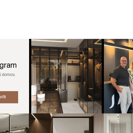
agram
š domov.
ofil