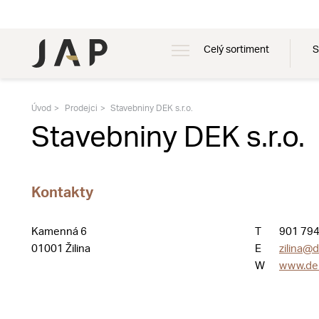
Celý sortiment
S
Úvod
Prodejci
Stavebniny DEK s.r.o.
Stavebniny DEK s.r.o.
Kontakty
Kamenná 6
T
901 794
01001 Žilina
E
zilina@
W
www.de