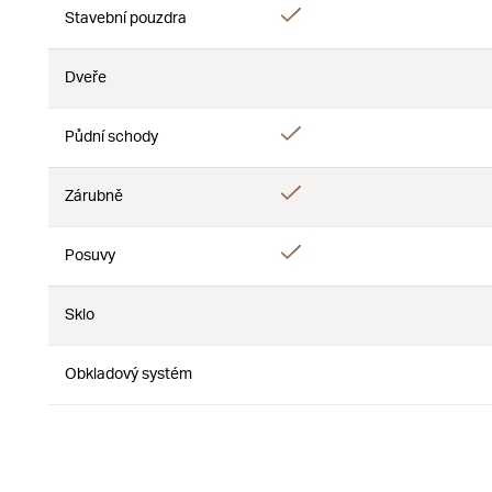
Ano
Stavební pouzdra
Ne
Dveře
Ne
Ne
Ano
Půdní schody
Ne
Ano
Zárubně
Ne
Ano
Posuvy
Ne
Sklo
Ne
Ne
Obkladový systém
Ne
Ne