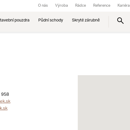
O nás
Výroba
Rádce
Reference
Kariéra
tavební pouzdra
Půdní schody
Skryté zárubně
 958
dek.sk
k.sk