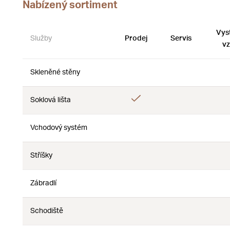
Nabízený sortiment
Vys
Služby
Prodej
Servis
vz
Skleněné stěny
Ne
Ne
Ano
Soklová lišta
Ne
Vchodový systém
Ne
Ne
Stříšky
Ne
Ne
Zábradlí
Ne
Ne
Schodiště
Ne
Ne