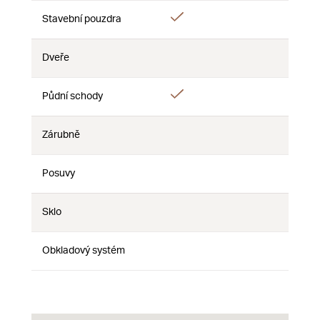
Ano
Stavební pouzdra
Ne
Ne
Dveře
Ne
Ne
Ne
Ano
Půdní schody
Ne
Ne
Zárubně
Ne
Ne
Ne
Posuvy
Ne
Ne
Ne
Sklo
Ne
Ne
Ne
Obkladový systém
Ne
Ne
Ne