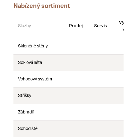
Nabízený sortiment
Vystave
Služby
Prodej
Servis
vzorky
Skleněné stěny
Ne
Ne
Ne
Soklová lišta
Ne
Ne
Ne
Vchodový systém
Ne
Ne
Ne
Stříšky
Ne
Ne
Ne
Zábradlí
Ne
Ne
Ne
Schodiště
Ne
Ne
Ne