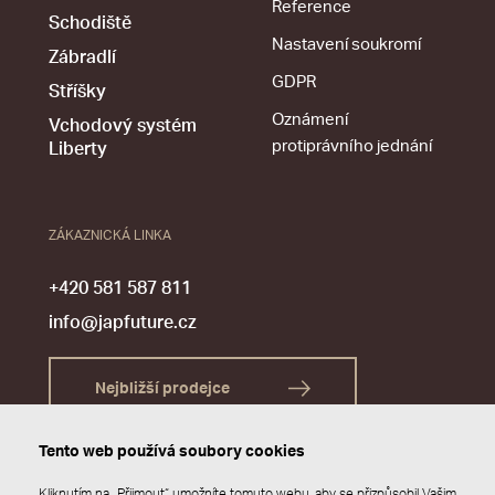
Reference
Schodiště
Nastavení soukromí
Zábradlí
GDPR
Stříšky
Oznámení
Vchodový systém
protiprávního jednání
Liberty
ZÁKAZNICKÁ LINKA
+420 581 587 811
info@japfuture.cz
Nejbližší prodejce
Tento web používá soubory cookies
Kliknutím na „Přijmout“ umožníte tomuto webu, aby se přizpůsobil Vašim