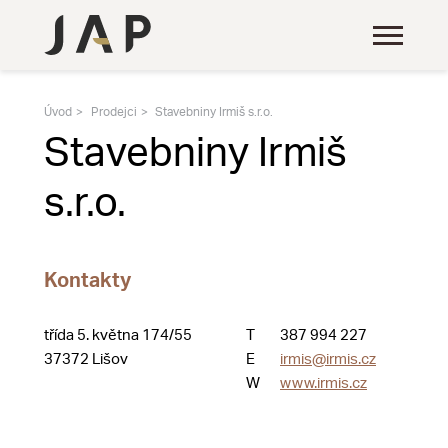
Úvod
Prodejci
Stavebniny Irmiš s.r.o.
Stavebniny Irmiš
s.r.o.
Kontakty
třída 5. května 174/55
T
387 994 227
37372 Lišov
E
irmis@irmis.cz
W
www.irmis.cz