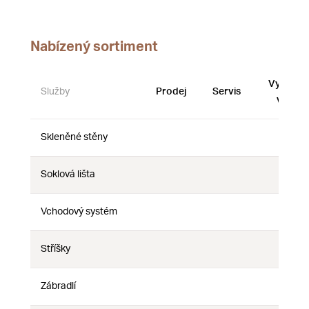
Nabízený sortiment
Vystave
Služby
Prodej
Servis
vzorky
Skleněné stěny
Ne
Ne
Ne
Soklová lišta
Ne
Ne
Ne
Vchodový systém
Ne
Ne
Ne
Stříšky
Ne
Ne
Ne
Zábradlí
Ne
Ne
Ne