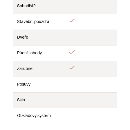
Schodiště
Ne
Ne
Ne
Ano
Ano
Stavební pouzdra
Ne
Dveře
Ne
Ne
Ne
Ano
Půdní schody
Ne
Ne
Ano
Zárubně
Ne
Ne
Posuvy
Ne
Ne
Ne
Sklo
Ne
Ne
Ne
Obkladový systém
Ne
Ne
Ne