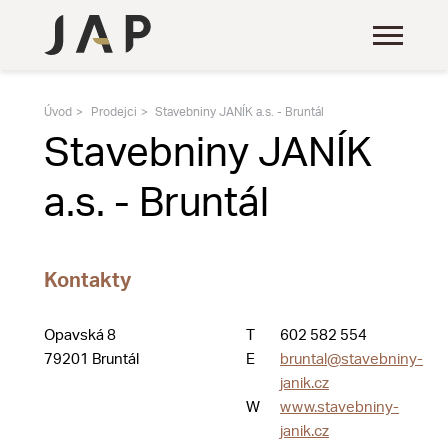
Úvod
Prodejci
Stavebniny JANÍK a.s. - Bruntál
Stavebniny JANÍK
a.s. - Bruntál
Kontakty
Opavská 8
T
602 582 554
79201 Bruntál
E
bruntal@stavebniny-
janik.cz
W
www.stavebniny-
janik.cz