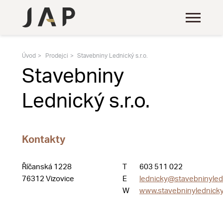
Úvod
Prodejci
Stavebniny Lednický s.r.o.
Stavebniny
Lednický s.r.o.
Kontakty
Říčanská 1228
T
603 511 022
76312 Vizovice
E
lednicky@stavebninyled
W
www.stavebninylednicky