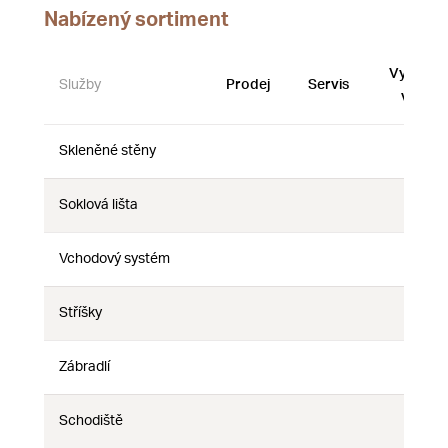
Nabízený sortiment
Vystave
Služby
Prodej
Servis
vzorky
Skleněné stěny
Ne
Ne
Ne
Soklová lišta
Ne
Ne
Ne
Vchodový systém
Ne
Ne
Ne
Stříšky
Ne
Ne
Ne
Zábradlí
Ne
Ne
Ne
Schodiště
Ne
Ne
Ne