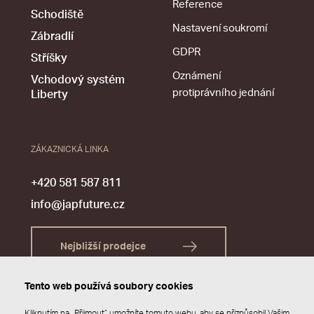
Reference
Schodiště
Nastavení soukromí
Zábradlí
GDPR
Stříšky
Oznámení
Vchodový systém
protiprávního jednání
Liberty
ZÁKAZNICKÁ LINKA
+420 581 587 811
info@japfuture.cz
Nejbližší prodejce
Tento web používá soubory cookies
Kliknutím na „Přijmout“ umožníte tomuto webu, aby se přizpůsobil Vašim