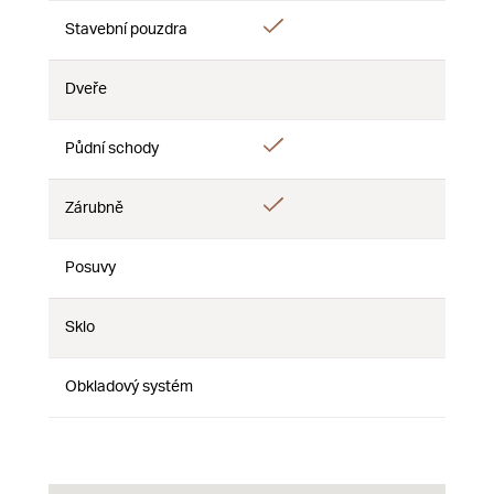
Ano
Stavební pouzdra
Ne
Ne
Dveře
Ne
Ne
Ne
Ano
Půdní schody
Ne
Ne
Ano
Zárubně
Ne
Ne
Posuvy
Ne
Ne
Ne
Sklo
Ne
Ne
Ne
Obkladový systém
Ne
Ne
Ne