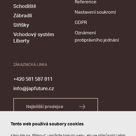
Reference
Schodiště
Nastavení soukromí
Zábradlí
GDPR
Stříšky
Oznámení
Vchodový systém
protiprávního jednání
Liberty
ZÁKAZNICKÁ LINKA
+420 581 587 811
info@japfuture.cz
Nejbližší prodejce
Tento web používá soubory cookies
Kliknutím na „Přijmout“ umožníte tomuto webu, aby se přizpůsobil Vašim