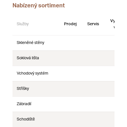
Nabízený sortiment
Vystave
Služby
Prodej
Servis
vzorky
Skleněné stěny
Ne
Ne
Ne
Soklová lišta
Ne
Ne
Ne
Vchodový systém
Ne
Ne
Ne
Stříšky
Ne
Ne
Ne
Zábradlí
Ne
Ne
Ne
Schodiště
Ne
Ne
Ne