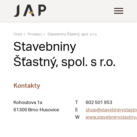
Úvod
Prodejci
Stavebniny Šťastný, spol. s r.o.
Stavebniny
Šťastný, spol. s r.o.
Kontakty
Kohoutova 1a
T
602 501 953
61300 Brno-Husovice
E
shop@stavebninystastn
W
www.stavebninystastny.