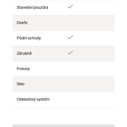
Ano
Stavební pouzdra
Ne
Ne
Dveře
Ne
Ne
Ne
Ano
Půdní schody
Ne
Ne
Ano
Zárubně
Ne
Ne
Posuvy
Ne
Ne
Ne
Sklo
Ne
Ne
Ne
Obkladový systém
Ne
Ne
Ne