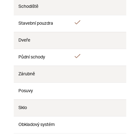
Schodiště
Ne
Ne
Ne
Ano
Stavební pouzdra
Ne
Ne
Dveře
Ne
Ne
Ne
Ano
Půdní schody
Ne
Ne
Zárubně
Ne
Ne
Ne
Posuvy
Ne
Ne
Ne
Sklo
Ne
Ne
Ne
Obkladový systém
Ne
Ne
Ne