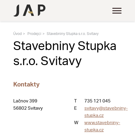
Úvod
Prodejci
Stavebniny Stupka s.r.o. Svitavy
Stavebniny Stupka
s.r.o. Svitavy
Kontakty
Lačnov 399
T
735 121 045
56802 Svitavy
E
svitavy@stavebniny-
stupka.cz
W
www.stavebniny-
stupka.cz