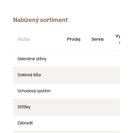
Nabízený sortiment
Vystave
Služby
Prodej
Servis
vzorky
Skleněné stěny
Ne
Ne
Ne
Soklová lišta
Ne
Ne
Ne
Vchodový systém
Ne
Ne
Ne
Stříšky
Ne
Ne
Ne
Zábradlí
Ne
Ne
Ne