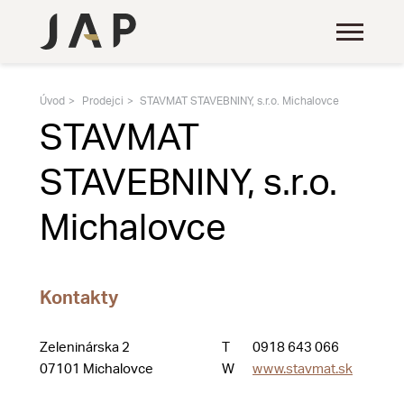
Úvod
Prodejci
STAVMAT STAVEBNINY, s.r.o. Michalovce
STAVMAT
STAVEBNINY, s.r.o.
Michalovce
Kontakty
Zeleninárska 2
T
0918 643 066
07101 Michalovce
W
www.stavmat.sk