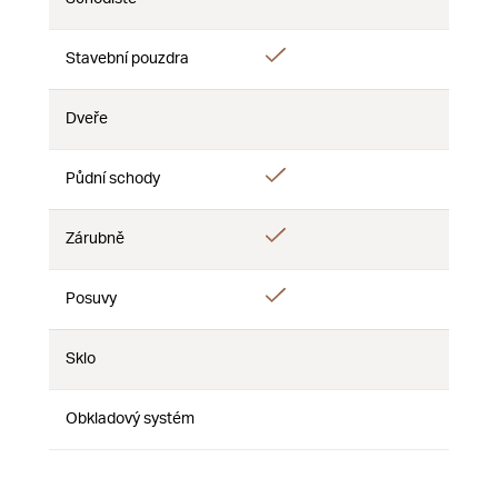
Ne
Ne
Ne
Ano
Ano
Stavební pouzdra
Ne
Dveře
Ne
Ne
Ne
Ano
Půdní schody
Ne
Ne
Ano
Zárubně
Ne
Ne
Ano
Posuvy
Ne
Ne
Sklo
Ne
Ne
Ne
Obkladový systém
Ne
Ne
Ne