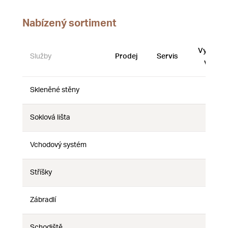
Nabízený sortiment
Vystave
Služby
Prodej
Servis
vzorky
Skleněné stěny
Ne
Ne
Ne
Soklová lišta
Ne
Ne
Ne
Vchodový systém
Ne
Ne
Ne
Stříšky
Ne
Ne
Ne
Zábradlí
Ne
Ne
Ne
Schodiště