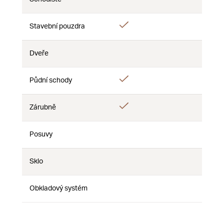
Ne
Ne
Ne
Ano
Stavební pouzdra
Ne
Ne
Dveře
Ne
Ne
Ne
Ano
Půdní schody
Ne
Ne
Ano
Zárubně
Ne
Ne
Posuvy
Ne
Ne
Ne
Sklo
Ne
Ne
Ne
Obkladový systém
Ne
Ne
Ne