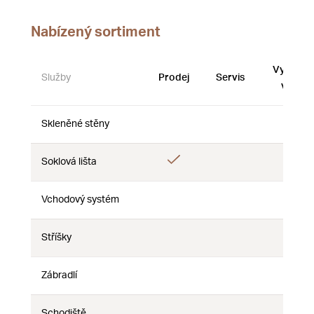
Nabízený sortiment
Vystave
Služby
Prodej
Servis
vzorky
Skleněné stěny
Ne
Ne
Ne
Ano
Soklová lišta
Ne
Ne
Vchodový systém
Ne
Ne
Ne
Stříšky
Ne
Ne
Ne
Zábradlí
Ne
Ne
Ne
Schodiště